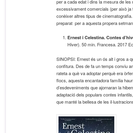
per a cada edat i dins la mesura de les 
excessivament comercials (per això ja t
conèixer altres tipus de cinematografi
preparat per a aquesta propera setman
Ernest i Celestina. Contes d’hi
Hiver). 50 min. Francesa. 2017 Eda
SINOPSI:
Ernest és un ós alt i gros a q
confitura. Des de fa un temps conviu am
rateta a què va adoptar perquè era òrfe
flocs, aquesta encantadora família haurà
d’esdeveniments que ajornaran la hiber
adaptació dels populars contes infantils,
que manté la bellesa de les il·lustracions