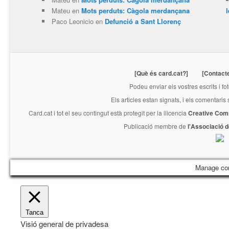
Mateu
en
Mots perduts: Càgola merdançana
Paco Leonicio
en
Defunció a Sant Llorenç
[Què és card.cat?]
[Contact
Podeu enviar els vostres escrits i fo
Els articles estan signats, i els comentaris
Card.cat
i tot el seu contingut està protegit per la llicencia
Creative Com
Publicació membre de
l'Associació 
Manage co
Tanca
Visió general de privadesa