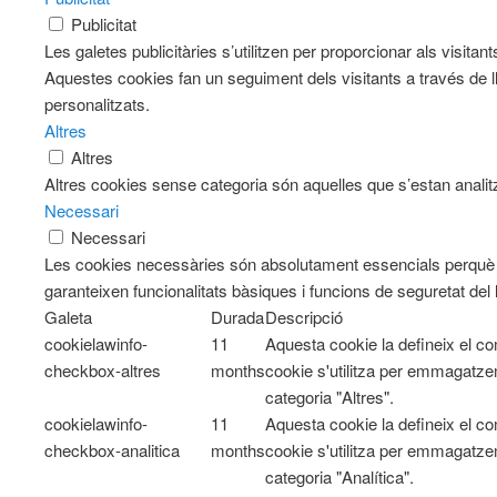
Publicitat
Les galetes publicitàries s’utilitzen per proporcionar als visit
Aquestes cookies fan un seguiment dels visitants a través de l
personalitzats.
Altres
Altres
Altres cookies sense categoria són aquelles que s’estan analitz
Necessari
Necessari
Les cookies necessàries són absolutament essencials perquè e
garanteixen funcionalitats bàsiques i funcions de seguretat del
Galeta
Durada
Descripció
cookielawinfo-
11
Aquesta cookie la defineix el 
checkbox-altres
months
cookie s'utilitza per emmagatzem
categoria "Altres".
cookielawinfo-
11
Aquesta cookie la defineix el 
checkbox-analitica
months
cookie s'utilitza per emmagatzem
categoria "Analítica".