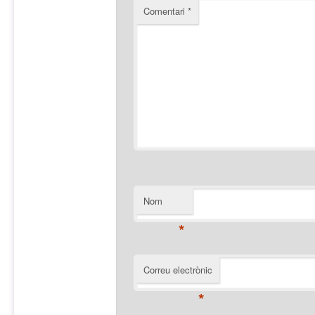
Comentari
*
Nom
*
Correu electrònic
*