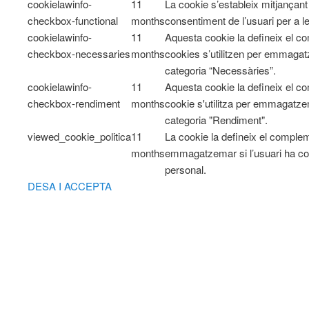
cookielawinfo-
11
La cookie s’estableix mitjançan
checkbox-functional
months
consentiment de l’usuari per a l
cookielawinfo-
11
Aquesta cookie la defineix el 
checkbox-necessaries
months
cookies s’utilitzen per emmagatz
categoria “Necessàries”.
cookielawinfo-
11
Aquesta cookie la defineix el 
checkbox-rendiment
months
cookie s'utilitza per emmagatzem
categoria "Rendiment".
viewed_cookie_politica
11
La cookie la defineix el comple
months
emmagatzemar si l’usuari ha co
personal.
DESA I ACCEPTA