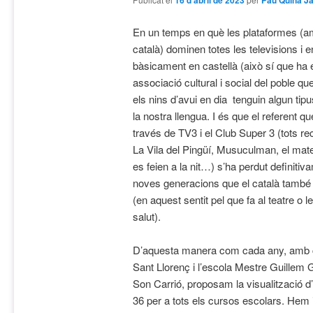
16 d'abril de 2023
Pau Quina J
En un temps en què les plataformes (a
català) dominen totes les televisions i 
bàsicament en castellà (això sí que ha
associació cultural i social del poble
els nins d’avui en dia tenguin algun tip
la nostra llengua. I és que el referent q
través de TV3 i el Club Super 3 (tots 
La Vila del Pingüí, Musuculman, el matei
es feien a la nit…) s’ha perdut definitivam
noves generacions que el català també 
(en aquest sentit pel que fa al teatre o l
salut).
D’aquesta manera com cada any, amb co
Sant Llorenç i l’escola Mestre Guillem 
Son Carrió, proposam la visualització d’
36 per a tots els cursos escolars.
Hem in