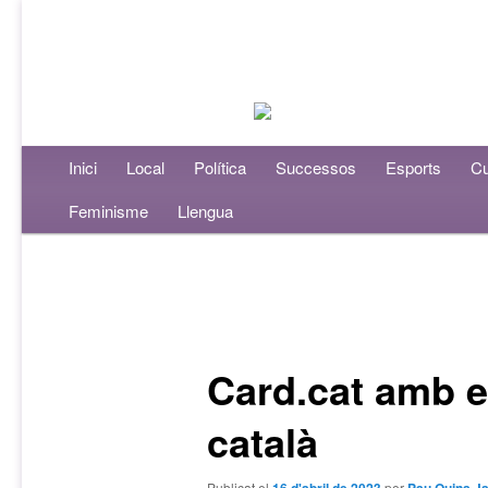
Menú principal
Inici
Aneu al contingut principal
Aneu al contingut secundari
Local
Política
Successos
Esports
Cu
Feminisme
Llengua
Navegació per les entrades
Card.cat amb e
català
Publicat el
per