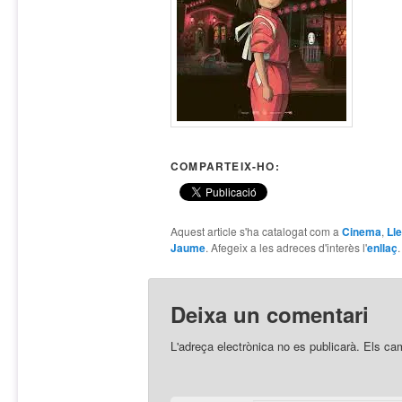
COMPARTEIX-HO:
Aquest article s'ha catalogat com a
Cinema
,
Ll
Jaume
. Afegeix a les adreces d'interès l'
enllaç
.
Deixa un comentari
L'adreça electrònica no es publicarà.
Els ca