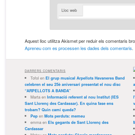
Lloc web
Aquest lloc utilitza Akismet per reduir els comentaris br
Apreneu com es processen les dades dels comentaris
.
DARRERS COMENTARIS
Tofol
en
El grup musical Arpellots Havaneres Band
celebren el seu 25è aniversari presentat el nou disc
“ARPELLOTS A BANDA”
Marta
en
Informació referent al nou Institut (IES
Sant Llorenç des Cardassar). En quina fase ens
v
trobam? Quin camí queda?
Pep
en
Mots perduts: memeu
emma
en
Els gegants de Sant Llorenç des
Cardassar
Mateu
en
Mots perduts: Càgola merdançana