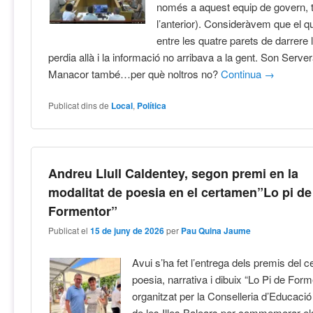
només a aquest equip de govern,
l’anterior). Consideràvem que el q
entre les quatre parets de darrere 
perdia allà i la informació no arribava a la gent. Son Server
Manacor també…per què noltros no?
Continua
→
Publicat dins de
Local
,
Política
Andreu Llull Caldentey, segon premi en la
modalitat de poesia en el certamen”Lo pi de
Formentor”
Publicat el
15 de juny de 2026
per
Pau Quina Jaume
Avui s’ha fet l’entrega dels premis del 
poesia, narrativa i dibuix “Lo Pi de Form
organitzat per la Conselleria d’Educació 
de les Illes Balears per commemorar e