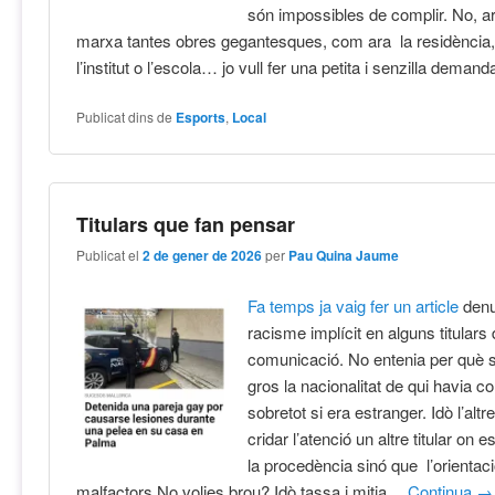
són impossibles de complir. No, a
marxa tantes obres gegantesques, com ara la residència, e
l’institut o l’escola… jo vull fer una petita i senzilla demand
Publicat dins de
Esports
,
Local
Titulars que fan pensar
Publicat el
2 de gener de 2026
per
Pau Quina Jaume
Fa temps ja vaig fer un article
denu
racisme implícit en alguns titulars
comunicació. No entenia per què 
gros la nacionalitat de qui havia c
sobretot si era estranger. Idò l’alt
cridar l’atenció un altre titular on
la procedència sinó que l’orientac
malfactors.No volies brou? Idò tassa i mitja…
Continua
→