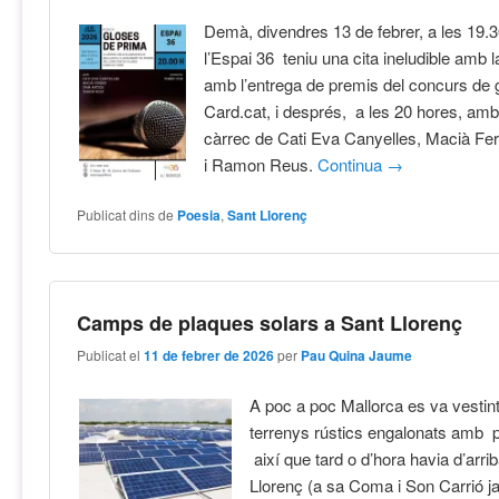
Demà, divendres 13 de febrer, a les 19.
l’Espai 36 teniu una cita ineludible amb l
amb l’entrega de premis del concurs de 
Card.cat, i després, a les 20 hores, amb
càrrec de Cati Eva Canyelles, Macià Ferr
i Ramon Reus.
Continua
→
Publicat dins de
Poesia
,
Sant Llorenç
Camps de plaques solars a Sant Llorenç
Publicat el
11 de febrer de 2026
per
Pau Quina Jaume
A poc a poc Mallorca es va vestin
terrenys rústics engalonats amb 
així que tard o d’hora havia d’arri
Llorenç (a sa Coma i Son Carrió j