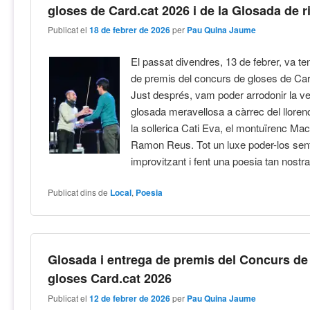
gloses de Card.cat 2026 i de la Glosada de 
Publicat el
18 de febrer de 2026
per
Pau Quina Jaume
El passat divendres, 13 de febrer, va teni
de premis del concurs de gloses de Car
Just després, vam poder arrodonir la v
glosada meravellosa a càrrec del llorenc
la sollerica Cati Eva, el montuïrenc Maci
Ramon Reus. Tot un luxe poder-los senti
improvitzant i fent una poesia tan nostr
Publicat dins de
Local
,
Poesia
Glosada i entrega de premis del Concurs de
gloses Card.cat 2026
Publicat el
12 de febrer de 2026
per
Pau Quina Jaume