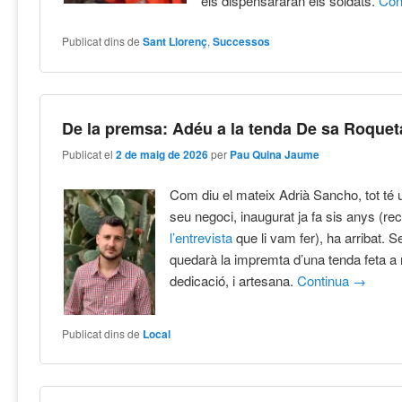
els dispensararan els soldats.
Con
Publicat dins de
Sant Llorenç
,
Successos
De la premsa: Adéu a la tenda De sa Roquet
Publicat el
2 de maig de 2026
per
Pau Quina Jaume
Com diu el mateix Adrià Sancho, tot té un
seu negoci, inaugurat ja fa sis anys (
l’entrevista
que li vam fer), ha arribat.
quedarà la impremta d’una tenda feta a
dedicació, i artesana.
Continua
→
Publicat dins de
Local