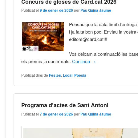
Concurs de gloses de Card.cat 2026
Publicat el
9 de gener de 2026
per
Pau Quina Jaume
Pensau que la data límit d’entrega
i ja falta ben poc! Enviau la vostra
editors@card.cat!!!
Vos deixam a continuació les base
els premis ja confirmats.
Continua
→
Publicat dins de
Festes
,
Local
,
Poesia
Programa d’actes de Sant Antoni
Publicat el
7 de gener de 2026
per
Pau Quina Jaume