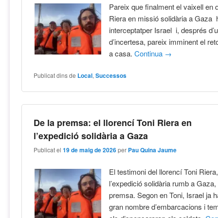
Pareix que finalment el vaixell en 
Riera en missió solidària a Gaza 
interceptatper Israel i, després d
d’incertesa, pareix imminent el ret
a casa.
Continua
→
Publicat dins de
Local
,
Successos
De la premsa: el llorencí Toni Riera en
l’expedició solidària a Gaza
Publicat el
19 de maig de 2026
per
Pau Quina Jaume
El testimoni del llorencí Toni Rie
l’expedició solidària rumb a Gaza, 
premsa. Segon en Toni, Israel ja h
gran nombre d’embarcacions i tem