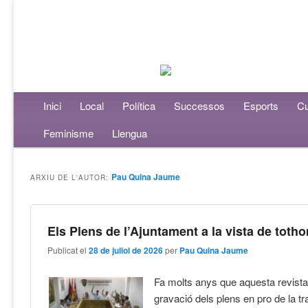
Menú principal
Inici
Aneu al contingut principal
Aneu al contingut secundari
Local
Política
Successos
Esports
Cu
Feminisme
Llengua
Pau Quina Jaume
ARXIU DE L'AUTOR:
Els Plens de l’Ajuntament a la vista de toth
Publicat el
28 de juliol de 2026
per
Pau Quina Jaume
Fa molts anys que aquesta revist
gravació dels plens en pro de la t