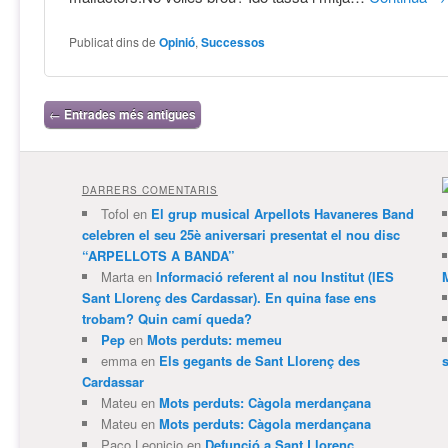
Publicat dins de
Opinió
,
Successos
Navegació per les entrades
←
Entrades més antigues
DARRERS COMENTARIS
Tofol
en
El grup musical Arpellots Havaneres Band
celebren el seu 25è aniversari presentat el nou disc
“ARPELLOTS A BANDA”
Marta
en
Informació referent al nou Institut (IES
Sant Llorenç des Cardassar). En quina fase ens
trobam? Quin camí queda?
Pep
en
Mots perduts: memeu
emma
en
Els gegants de Sant Llorenç des
Cardassar
Mateu
en
Mots perduts: Càgola merdançana
Mateu
en
Mots perduts: Càgola merdançana
Paco Leonicio
en
Defunció a Sant Llorenç