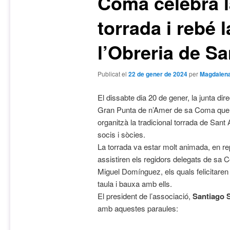
Coma celebrà l
torrada i rebé l
l’Obreria de Sa
Publicat el
22 de gener de 2024
per
Magdalena
El dissabte dia 20 de gener, la junta dir
Gran Punta de n’Amer de sa Coma que p
organitzà la tradicional torrada de Sant A
socis i sòcies.
La torrada va estar molt animada, en re
assistiren els regidors delegats de sa 
Miguel Domínguez, els quals felicitaren 
taula i bauxa amb ells.
El president de l’associació,
Santiago S
amb aquestes paraules: