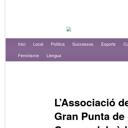
Menú principal
Inici
Aneu al contingut principal
Aneu al contingut secundari
Local
Política
Successos
Esports
Cu
Feminisme
Llengua
Navegació per les entrades
L’Associació d
Gran Punta de 