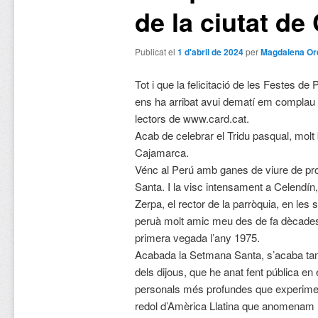
de la ciutat d
Publicat el
1 d'abril de 2024
per
Magdalena Or
Tot i que la felicitació de les Festes d
ens ha arribat avui dematí em complau 
lectors de www.card.cat.
Acab de celebrar el Tridu pasqual, molt b
Cajamarca.
Vénc al Perú amb ganes de viure de pro
Santa. I la visc intensament a Celendí
Zerpa, el rector de la parròquia, en les
peruà molt amic meu des de fa dècades,
primera vegada l’any 1975.
Acabada la Setmana Santa, s’acaba t
dels dijous, que he anat fent pública en
personals més profundes que experimen
redol d’Amèrica Llatina que anomenam 