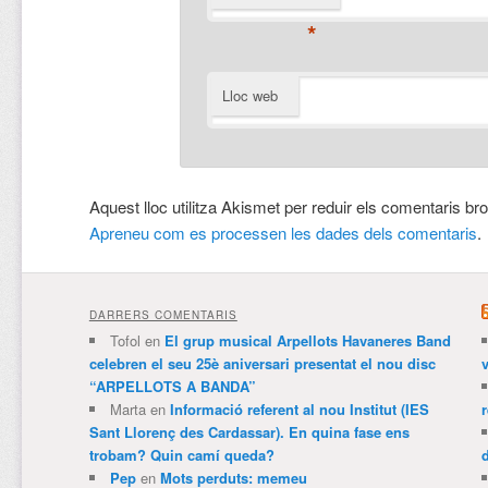
*
Lloc web
Aquest lloc utilitza Akismet per reduir els comentaris br
Apreneu com es processen les dades dels comentaris
.
DARRERS COMENTARIS
Tofol
en
El grup musical Arpellots Havaneres Band
celebren el seu 25è aniversari presentat el nou disc
v
“ARPELLOTS A BANDA”
Marta
en
Informació referent al nou Institut (IES
Sant Llorenç des Cardassar). En quina fase ens
trobam? Quin camí queda?
Pep
en
Mots perduts: memeu