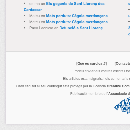
emma
en
Els gegants de Sant Llorenç des
Cardassar
Mateu
en
Mots perduts: Càgola merdançana
Mateu
en
Mots perduts: Càgola merdançana
Paco Leonicio
en
Defunció a Sant Llorenç
3
[Què és card.cat?]
[Contact
Podeu enviar els vostres escrits i fo
Els articles estan signats, i els comentaris
Card.cat
i tot el seu contingut està protegit per la llicencia
Creative Com
Publicació membre de
l'Associació 