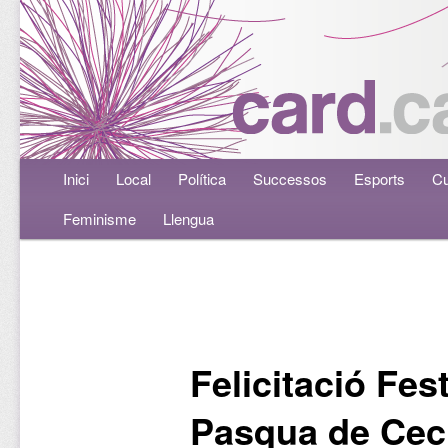
Menú principal
Inici
Aneu al contingut principal
Aneu al contingut secundari
Local
Política
Successos
Esports
Cu
Feminisme
Llengua
Navegació per les entrades
Felicitació Fes
Pasqua de Cecí