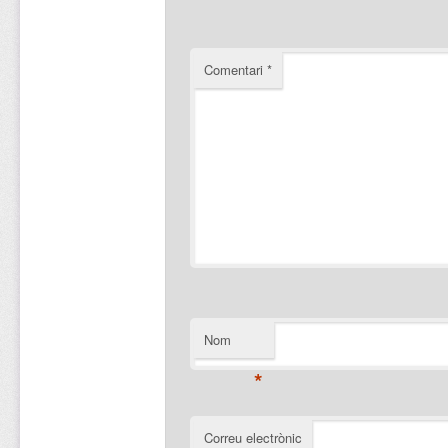
Comentari
*
Nom
*
Correu electrònic