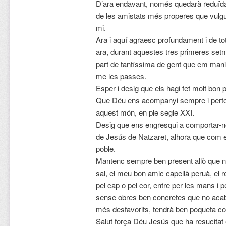
D’ara endavant, només quedarà reduïda a
de les amistats més properes que vulg
mi.
Ara i aquí agraesc profundament i de tot
ara, durant aquestes tres primeres set
part de tantíssima de gent que em mani
me les passes.
Esper i desig que els hagi fet molt bon pr
Que Déu ens acompanyi sempre i pertot
aquest món, en ple segle XXI.
Desig que ens engresqui a comportar-
de Jesús de Natzaret, alhora que com el
poble.
Mantenc sempre ben present allò que no 
sal, el meu bon amic capellà peruà, el 
pel cap o pel cor, entre per les mans i pe
sense obres ben concretes que no acabin 
més desfavorits, tendrà ben poqueta cos
Salut força Déu Jesús que ha resucitat 