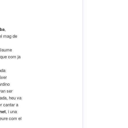
iba
,
del mag de
, Jaume
, que com ja
ada
ixer
ardino
van ser
ada, heu va
er cantar a
net
, i una
 veure com el