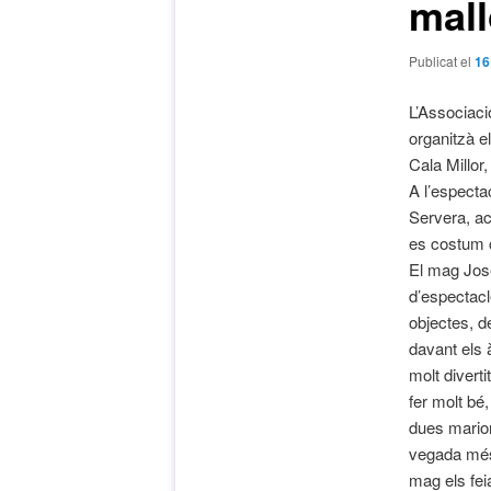
mall
Publicat el
16
L’Associaci
organitzà e
Cala Millor
A l’especta
Servera, ac
es costum c
El mag Jos
d’espectacl
objectes, d
davant els 
molt diverti
fer molt bé
dues marion
vegada més
mag els feia