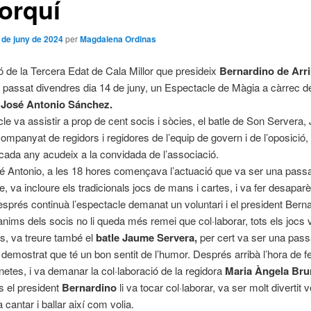
orquí
 de juny de 2024
per
Magdalena Ordinas
ó de la Tercera Edat de Cala Millor que presideix
Bernardino de Arr
l passat divendres dia 14 de juny, un Espectacle de Màgia a càrrec 
,
José Antonio Sánchez.
cle va assistir a prop de cent socis i sòcies, el batle de Son Servera
ompanyat de regidors i regidores de l’equip de govern i de l’oposició
ada any acudeix a la convidada de l’associació.
é Antonio, a les 18 hores començava l’actuació que va ser una pass
e, va incloure els tradicionals jocs de mans i cartes, i va fer desaparè
esprés continuà l’espectacle demanat un voluntari i el president Bern
ànims dels socis no li queda més remei que col·laborar, tots els jocs 
ts, va treure també el
batle Jaume Servera,
per cert va ser una pass
, demostrat que té un bon sentit de l’humor. Després arribà l’hora de f
etes, i va demanar la col·laboració de la regidora
Maria Àngela Bru
 el president
Bernardino
li va tocar col·laborar, va ser molt divertit
 cantar i ballar així com volia.