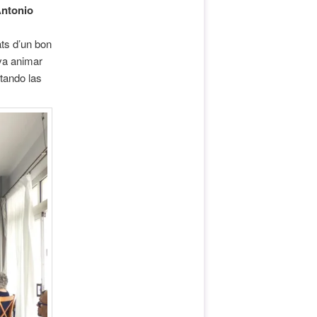
Antonio
ats d’un bon
va animar
tando las