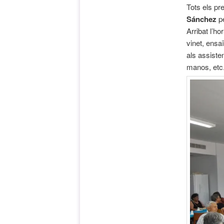
Tots els pr
Sánchez
pe
Arribat l’h
vinet, ensa
als assist
manos, etc