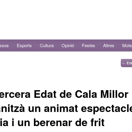
ssos
Esports
Cultura
Opinió
Festes
Altres
Mots
←
Ent
ercera Edat de Cala Millor
nitzà un animat espectacl
a i un berenar de frit