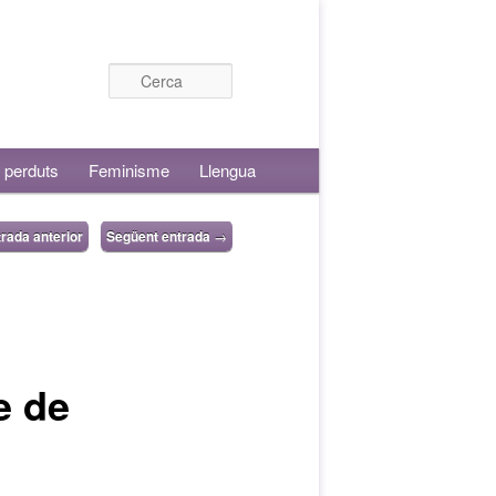
Cerca
 perduts
Feminisme
Llengua
rada anterior
Següent entrada
→
e de