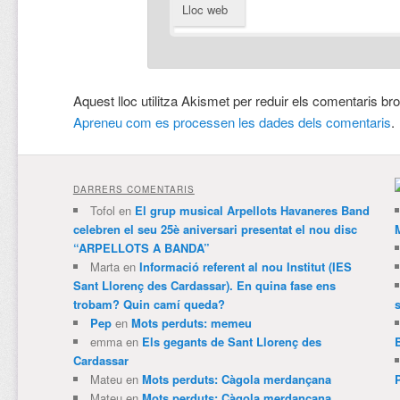
Lloc web
Aquest lloc utilitza Akismet per reduir els comentaris br
Apreneu com es processen les dades dels comentaris
.
DARRERS COMENTARIS
Tofol
en
El grup musical Arpellots Havaneres Band
celebren el seu 25è aniversari presentat el nou disc
“ARPELLOTS A BANDA”
Marta
en
Informació referent al nou Institut (IES
Sant Llorenç des Cardassar). En quina fase ens
trobam? Quin camí queda?
Pep
en
Mots perduts: memeu
emma
en
Els gegants de Sant Llorenç des
Cardassar
Mateu
en
Mots perduts: Càgola merdançana
Mateu
en
Mots perduts: Càgola merdançana