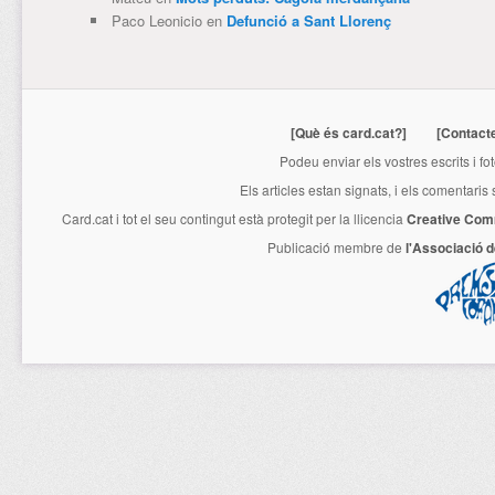
Paco Leonicio
en
Defunció a Sant Llorenç
[Què és card.cat?]
[Contact
Podeu enviar els vostres escrits i fo
Els articles estan signats, i els comentaris
Card.cat
i tot el seu contingut està protegit per la llicencia
Creative Com
Publicació membre de
l'Associació 