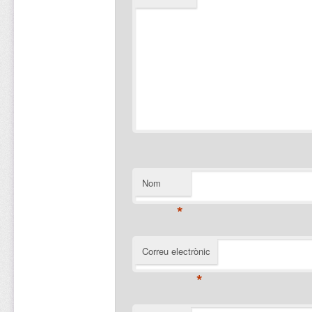
Nom
*
Correu electrònic
*