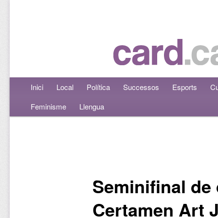
Menú principal
Inici
Aneu al contingut principal
Aneu al contingut secundari
Local
Política
Successos
Esports
Cu
Feminisme
Llengua
Navegació per les entrades
Seminifinal de
Certamen Art J