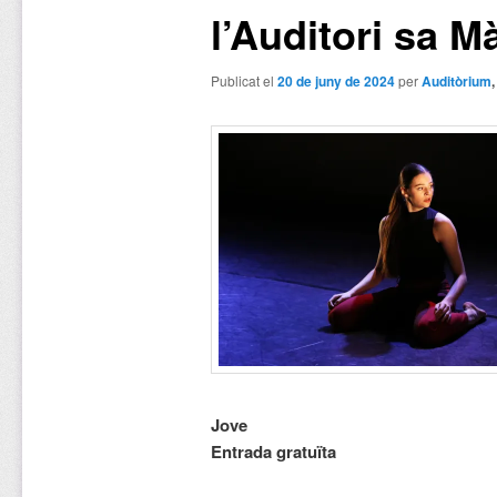
l’Auditori sa M
Publicat el
20 de juny de 2024
per
Auditòrium
Jove
Entrada gratuïta