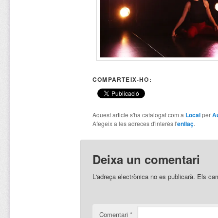
COMPARTEIX-HO:
Aquest article s'ha catalogat com a
Local
per
A
Afegeix a les adreces d'interès l'
enllaç
.
Deixa un comentari
L'adreça electrònica no es publicarà.
Els ca
Comentari
*