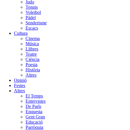
Judo
Tennis
Voleibol
Pàdel
Senderisme
Escacs
Cultura
Cinema
Música
Llibres
Teatre
Ciència
Poesia
Història
Altres
Opinió
Festes
Altres
El Temps
Entrevistes
De París
Enquesta
Gent Gran
Educació
Parròquia