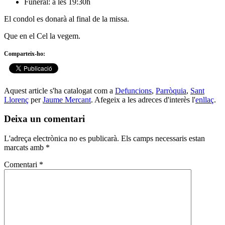
Funeral: a les 19:30h
El condol es donarà al final de la missa.
Que en el Cel la vegem.
Comparteix-ho:
Aquest article s'ha catalogat com a
Defuncions
,
Parròquia
,
Sant
Llorenç
per
Jaume Mercant
. Afegeix a les adreces d'interès l'
enllaç
.
Deixa un comentari
L'adreça electrònica no es publicarà.
Els camps necessaris estan
marcats amb
*
Comentari
*