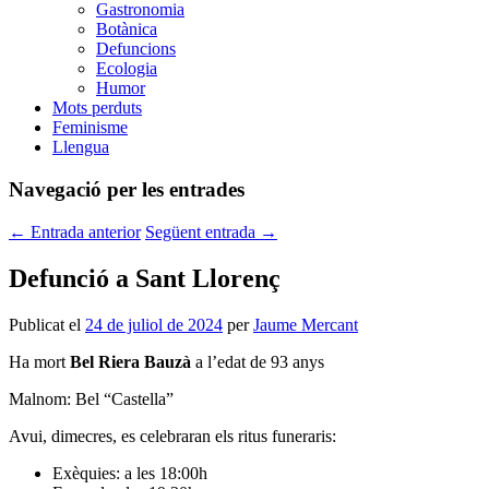
Gastronomia
Botànica
Defuncions
Ecologia
Humor
Mots perduts
Feminisme
Llengua
Navegació per les entrades
←
Entrada anterior
Següent entrada
→
Defunció a Sant Llorenç
Publicat el
24 de juliol de 2024
per
Jaume Mercant
Ha mort
Bel Riera Bauzà
a l’edat de 93 anys
Malnom: Bel “Castella”
Avui, dimecres, es celebraran els ritus funeraris:
Exèquies: a les 18:00h