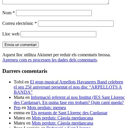
Nom
*
Correu electrònic
*
Lloc web
Aquest lloc utilitza Akismet per reduir els comentaris brossa.
Apreneu com es processen les dades dels comentaris
.
Darrers comentaris
Tofol
en
El grup musical Arpellots Havaneres Band celebren
el seu 25è aniversari presentat el nou disc “ARPELLOTS A
BANDA”
Marta
en
Informació referent al nou Institut (IES Sant Llorenç
des Cardassar). En quina fase ens trobam? Quin camí queda?
Pep
en
Mots perduts: memeu
emma
en
Els gegants de Sant Llorenç des Cardassar
Mateu
en
Mots perduts: Càgola merdançana
Mateu
en
Mots perduts: Càgola merdançana