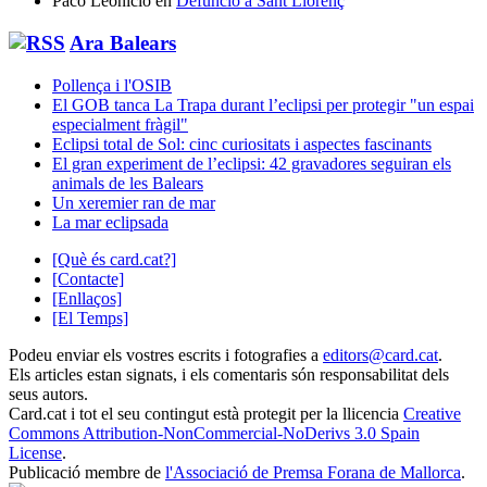
Paco Leonicio
en
Defunció a Sant Llorenç
Ara Balears
Pollença i l'OSIB
El GOB tanca La Trapa durant l’eclipsi per protegir "un espai
especialment fràgil"
Eclipsi total de Sol: cinc curiositats i aspectes fascinants
El gran experiment de l’eclipsi: 42 gravadores seguiran els
animals de les Balears
Un xeremier ran de mar
La mar eclipsada
[Què és card.cat?]
[Contacte]
[Enllaços]
[El Temps]
Podeu enviar els vostres escrits i fotografies a
editors@card.cat
.
Els articles estan signats, i els comentaris són responsabilitat dels
seus autors.
Card.cat
i tot el seu contingut està protegit per la llicencia
Creative
Commons Attribution-NonCommercial-NoDerivs 3.0 Spain
License
.
Publicació membre de
l'Associació de Premsa Forana de Mallorca
.