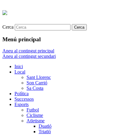
Cerca
Menú principal
Aneu al contingut principal
Aneu al contingut secundari
Inici
Local
Sant Llorenç
Son Carrió
Sa Costa
Política
Successos
Esports
Futbol
Ciclisme
Atletisme
Duatló
Triatló