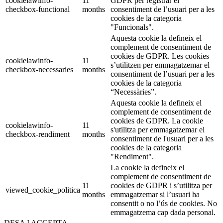
cookielawinfo-
11
GDPR per registrar el
checkbox-functional
months
consentiment de l’usuari per a les
cookies de la categoria
"Funcionals".
Aquesta cookie la defineix el
complement de consentiment de
cookies de GDPR. Les cookies
cookielawinfo-
11
s’utilitzen per emmagatzemar el
checkbox-necessaries
months
consentiment de l’usuari per a les
cookies de la categoria
“Necessàries”.
Aquesta cookie la defineix el
complement de consentiment de
cookies de GDPR. La cookie
cookielawinfo-
11
s'utilitza per emmagatzemar el
checkbox-rendiment
months
consentiment de l'usuari per a les
cookies de la categoria
"Rendiment".
La cookie la defineix el
complement de consentiment de
11
cookies de GDPR i s’utilitza per
viewed_cookie_politica
months
emmagatzemar si l’usuari ha
consentit o no l’ús de cookies. No
emmagatzema cap dada personal.
DESA I ACCEPTA