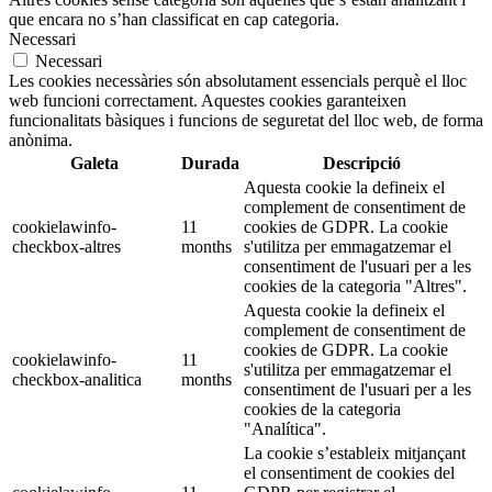
que encara no s’han classificat en cap categoria.
Necessari
Necessari
Les cookies necessàries són absolutament essencials perquè el lloc
web funcioni correctament. Aquestes cookies garanteixen
funcionalitats bàsiques i funcions de seguretat del lloc web, de forma
anònima.
Galeta
Durada
Descripció
Aquesta cookie la defineix el
complement de consentiment de
cookielawinfo-
11
cookies de GDPR. La cookie
checkbox-altres
months
s'utilitza per emmagatzemar el
consentiment de l'usuari per a les
cookies de la categoria "Altres".
Aquesta cookie la defineix el
complement de consentiment de
cookies de GDPR. La cookie
cookielawinfo-
11
s'utilitza per emmagatzemar el
checkbox-analitica
months
consentiment de l'usuari per a les
cookies de la categoria
"Analítica".
La cookie s’estableix mitjançant
el consentiment de cookies del