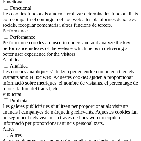
Functional
Functional
Les cookies funcionals ajuden a realitzar determinades funcionalitats
com compartir el contingut del lloc web a les plataformes de xarxes
socials, recopilar comentaris i altres funcions de tercers.
Performance
Performance
Performance cookies are used to understand and analyze the key
performance indexes of the website which helps in delivering a
better user experience for the visitors.
Analítica
Analítica
Les cookies analítiques s’utilitzen per entendre com interactuen els
visitants amb el lloc web. Aquestes cookies ajuden a proporcionar
informació sobre mètriques, el nombre de visitants, el percentatge de
rebots, la font del trànsit, etc.
Publicitat
Publicitat
Les galetes publicitàries s’utilitzen per proporcionar als visitants
anuncis i campanyes de màrqueting rellevants. Aquestes cookies fan
un seguiment dels visitants a través de llocs web i recopilen
informació per proporcionar anuncis personalitzats.
Altres
Altres
Altres cookies sense categoria són aquelles que s’estan analitzant i