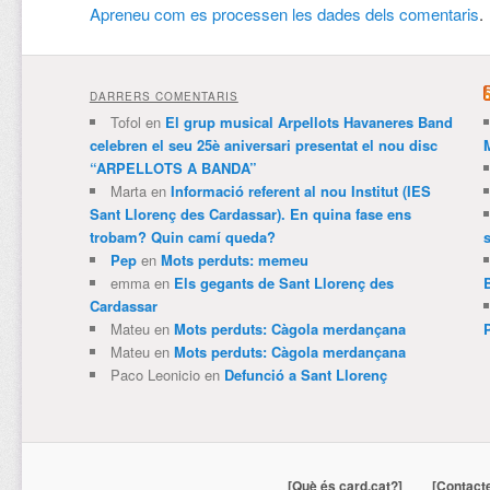
Apreneu com es processen les dades dels comentaris
.
DARRERS COMENTARIS
Tofol
en
El grup musical Arpellots Havaneres Band
celebren el seu 25è aniversari presentat el nou disc
“ARPELLOTS A BANDA”
Marta
en
Informació referent al nou Institut (IES
Sant Llorenç des Cardassar). En quina fase ens
trobam? Quin camí queda?
Pep
en
Mots perduts: memeu
emma
en
Els gegants de Sant Llorenç des
Cardassar
Mateu
en
Mots perduts: Càgola merdançana
Mateu
en
Mots perduts: Càgola merdançana
Paco Leonicio
en
Defunció a Sant Llorenç
[Què és card.cat?]
[Contact