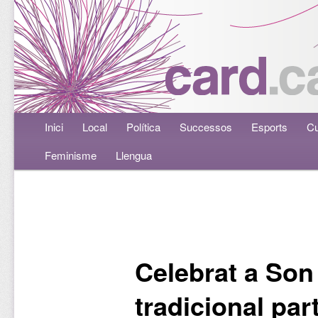
Menú principal
Inici
Aneu al contingut principal
Aneu al contingut secundari
Local
Política
Successos
Esports
Cu
Feminisme
Llengua
Navegació per les entrades
Celebrat a Son 
tradicional par