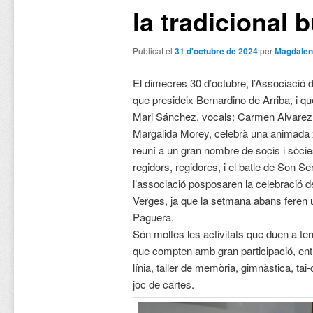
la tradicional 
Publicat el
31 d'octubre de 2024
per
Magdalen
El dimecres 30 d’octubre, l’Associació d
que presideix Bernardino de Arriba, i q
Mari Sánchez, vocals: Carmen Alvarez,
Margalida Morey, celebrà una animada 
reuní a un gran nombre de socis i sòci
regidors, regidores, i el batle de Son 
l’associació posposaren la celebració d
Verges, ja que la setmana abans feren
Paguera.
Són moltes les activitats que duen a term
que compten amb gran participació, entr
línia, taller de memòria, gimnàstica, tai-c
joc de cartes.