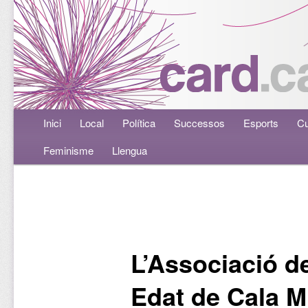
Menú principal
Inici
Aneu al contingut principal
Aneu al contingut secundari
Local
Política
Successos
Esports
Cu
Feminisme
Llengua
Navegació per les entrades
L’Associació de
Edat de Cala Mi