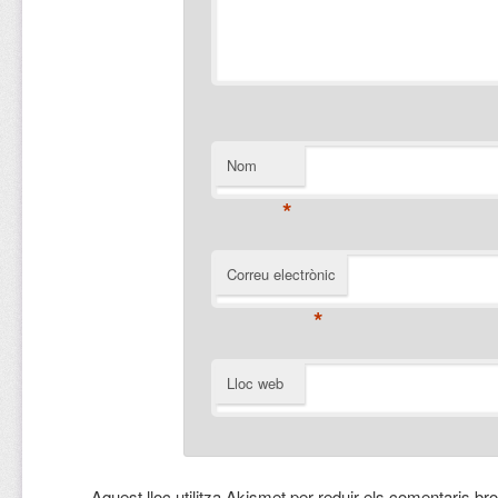
Nom
*
Correu electrònic
*
Lloc web
Aquest lloc utilitza Akismet per reduir els comentaris br