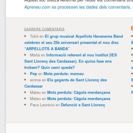
Apreneu com es processen les dades dels comentaris
.
DARRERS COMENTARIS
Tofol
en
El grup musical Arpellots Havaneres Band
celebren el seu 25è aniversari presentat el nou disc
“ARPELLOTS A BANDA”
Marta
en
Informació referent al nou Institut (IES
Sant Llorenç des Cardassar). En quina fase ens
trobam? Quin camí queda?
Pep
en
Mots perduts: memeu
emma
en
Els gegants de Sant Llorenç des
Cardassar
Mateu
en
Mots perduts: Càgola merdançana
Mateu
en
Mots perduts: Càgola merdançana
Paco Leonicio
en
Defunció a Sant Llorenç