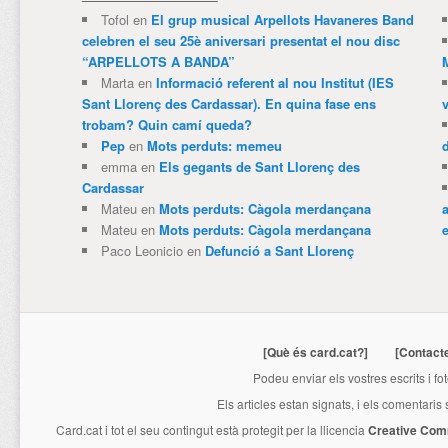
Tofol
en
El grup musical Arpellots Havaneres Band
celebren el seu 25è aniversari presentat el nou disc
“ARPELLOTS A BANDA”
Marta
en
Informació referent al nou Institut (IES
Sant Llorenç des Cardassar). En quina fase ens
trobam? Quin camí queda?
Pep
en
Mots perduts: memeu
emma
en
Els gegants de Sant Llorenç des
Cardassar
Mateu
en
Mots perduts: Càgola merdançana
Mateu
en
Mots perduts: Càgola merdançana
e
Paco Leonicio
en
Defunció a Sant Llorenç
[Què és card.cat?]
[Contact
Podeu enviar els vostres escrits i fo
Els articles estan signats, i els comentaris
Card.cat
i tot el seu contingut està protegit per la llicencia
Creative Com