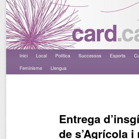
Menú principal
Inici
Aneu al contingut principal
Aneu al contingut secundari
Local
Política
Successos
Esports
Cu
Feminisme
Llengua
Navegació per les entrades
Entrega d’insgí
de s’Agrícola i 