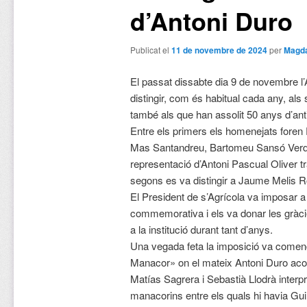
d’Antoni Duro
Publicat el
11 de novembre de 2024
per
Magda
El passat dissabte dia 9 de novembre l’
distingir, com és habitual cada any, al
també als que han assolit 50 anys d’anti
Entre els primers els homenejats fore
Mas Santandreu, Bartomeu Sansó Verd
representació d’Antoni Pascual Oliver t
segons es va distingir a Jaume Melis R
El President de s’Agrícola va imposar a t
commemorativa i els va donar les gràcie
a la institució durant tant d’anys.
Una vegada feta la imposició va començ
Manacor» on el mateix Antoni Duro aco
Matías Sagrera i Sebastià Llodrà interp
manacorins entre els quals hi havia G