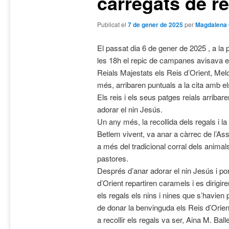
carregats de r
Publicat el
7 de gener de 2025
per
Magdalena 
El passat dia 6 de gener de 2025 , a la
les 18h el repic de campanes avisava els
Reials Majestats els Reis d’Orient, Melc
més, arribaren puntuals a la cita amb el
Els reis i els seus patges reials arriba
adorar el nin Jesús.
Un any més, la recollida dels regals i la
Betlem vivent, va anar a càrrec de l’A
a més del tradicional corral dels animal
pastores.
Després d’anar adorar el nin Jesús i port
d’Orient repartiren caramels i es dirigir
els regals els nins i nines que s’havien
de donar la benvinguda els Reis d’Orient 
a recollir els regals va ser, Aina M. Balle