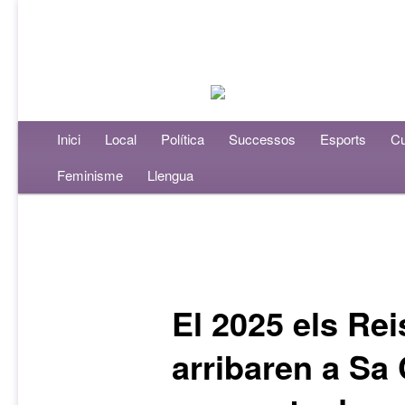
Menú principal
Inici
Aneu al contingut principal
Aneu al contingut secundari
Local
Política
Successos
Esports
Cu
Feminisme
Llengua
Navegació per les entrades
El 2025 els Rei
arribaren a Sa