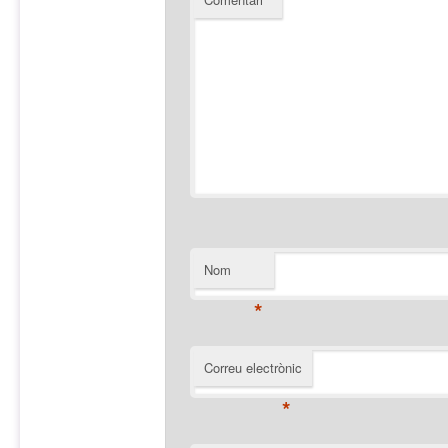
Nom
*
Correu electrònic
*