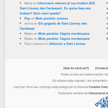
Marta
en
Informació referent al nou Institut (IES
Sant Llorenç des Cardassar). En quina fase ens
trobam? Quin camí queda?
Pep
en
Mots perduts: memeu
emma
en
Els gegants de Sant Llorenç des
v
Cardassar
Mateu
en
Mots perduts: Càgola merdançana
Mateu
en
Mots perduts: Càgola merdançana
Paco Leonicio
en
Defunció a Sant Llorenç
[Què és card.cat?]
[Contact
Podeu enviar els vostres escrits i fo
Els articles estan signats, i els comentaris
Card.cat
i tot el seu contingut està protegit per la llicencia
Creative Com
Publicació membre de
l'Associació 