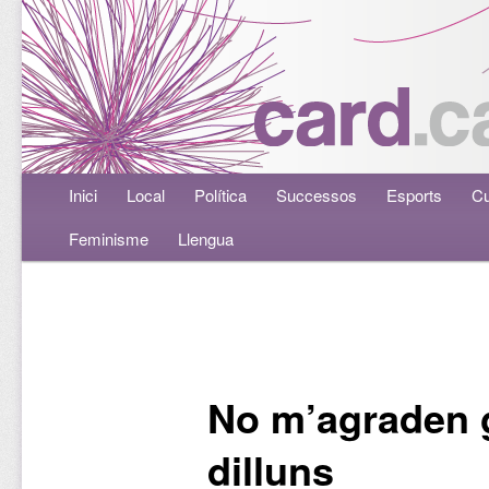
Menú principal
Inici
Aneu al contingut principal
Aneu al contingut secundari
Local
Política
Successos
Esports
Cu
Feminisme
Llengua
Navegació per les entrades
No m’agraden 
dilluns