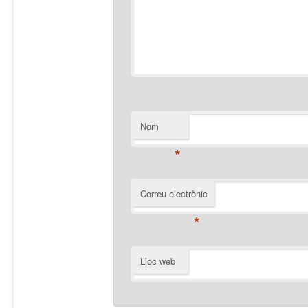
Nom
*
Correu electrònic
*
Lloc web