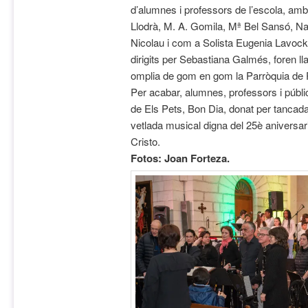
d’alumnes i professors de l’escola, am
Llodrà, M. A. Gomila, Mª Bel Sansó, N
Nicolau i com a Solista Eugenia Lavockn
dirigits per Sebastiana Galmés, foren ll
omplia de gom en gom la Parròquia de P
Per acabar, alumnes, professors i públi
de Els Pets, Bon Dia, donat per tancad
vetlada musical digna del 25è aniversar
Cristo.
Fotos: Joan Forteza.