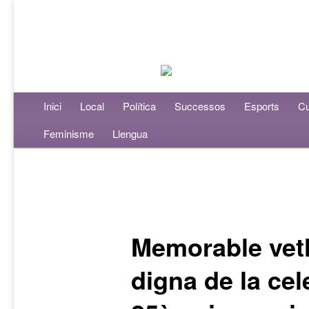
Menú principal
Inici
Aneu al contingut principal
Aneu al contingut secundari
Local
Política
Successos
Esports
Cu
Feminisme
Llengua
Navegació per les entrades
Memorable vet
digna de la cel