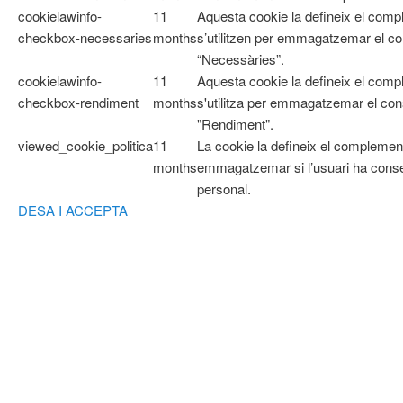
cookielawinfo-
11
Aquesta cookie la defineix el co
checkbox-necessaries
months
s’utilitzen per emmagatzemar el con
“Necessàries”.
cookielawinfo-
11
Aquesta cookie la defineix el com
checkbox-rendiment
months
s'utilitza per emmagatzemar el cons
"Rendiment".
viewed_cookie_politica
11
La cookie la defineix el complemen
months
emmagatzemar si l’usuari ha cons
personal.
DESA I ACCEPTA