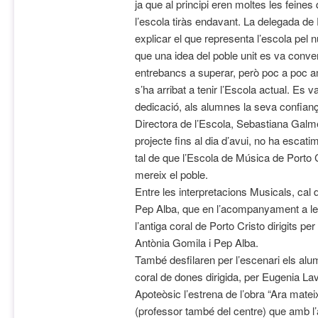
ja que al principi eren moltes les feines
l’escola tiràs endavant. La delegada de 
explicar el que representa l’escola pel n
que una idea del poble unit es va convert
entrebancs a superar, però poc a poc a
s’ha arribat a tenir l’Escola actual. Es v
dedicació, als alumnes la seva confianç
Directora de l’Escola, Sebastiana Galmé
projecte fins al dia d’avui, no ha escati
tal de que l’Escola de Música de Porto C
mereix el poble.
Entre les interpretacions Musicals, cal
Pep Alba, que en l’acompanyament a l
l’antiga coral de Porto Cristo dirigits pe
Antònia Gomila i Pep Alba.
També desfilaren per l’escenari els alum
coral de dones dirigida, per Eugenia La
Apoteòsic l’estrena de l’obra “Ara mate
(professor també del centre) que amb 