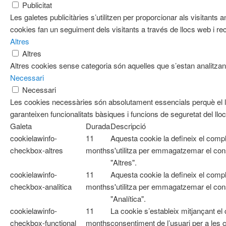
Publicitat
Les galetes publicitàries s’utilitzen per proporcionar als visitan
cookies fan un seguiment dels visitants a través de llocs web i re
Altres
Altres
Altres cookies sense categoria són aquelles que s’estan analitzant
Necessari
Necessari
Les cookies necessàries són absolutament essencials perquè el l
garanteixen funcionalitats bàsiques i funcions de seguretat del ll
Galeta
Durada
Descripció
cookielawinfo-
11
Aquesta cookie la defineix el com
checkbox-altres
months
s'utilitza per emmagatzemar el cons
"Altres".
cookielawinfo-
11
Aquesta cookie la defineix el com
checkbox-analitica
months
s'utilitza per emmagatzemar el cons
"Analítica".
cookielawinfo-
11
La cookie s’estableix mitjançant e
checkbox-functional
months
consentiment de l’usuari per a les 