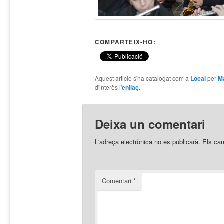
COMPARTEIX-HO:
Aquest article s'ha catalogat com a
Local
per
M
d'interès l'
enllaç
.
Deixa un comentari
L'adreça electrònica no es publicarà.
Els ca
Comentari
*