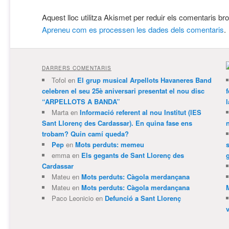
Aquest lloc utilitza Akismet per reduir els comentaris br
Apreneu com es processen les dades dels comentaris
.
DARRERS COMENTARIS
Tofol
en
El grup musical Arpellots Havaneres Band
celebren el seu 25è aniversari presentat el nou disc
“ARPELLOTS A BANDA”
Marta
en
Informació referent al nou Institut (IES
Sant Llorenç des Cardassar). En quina fase ens
trobam? Quin camí queda?
Pep
en
Mots perduts: memeu
emma
en
Els gegants de Sant Llorenç des
Cardassar
Mateu
en
Mots perduts: Càgola merdançana
Mateu
en
Mots perduts: Càgola merdançana
Paco Leonicio
en
Defunció a Sant Llorenç