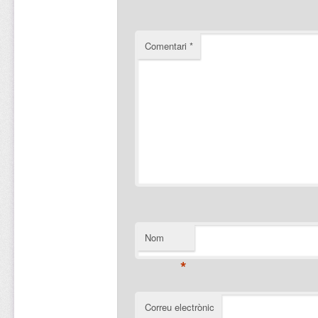
Comentari
*
Nom
*
Correu electrònic