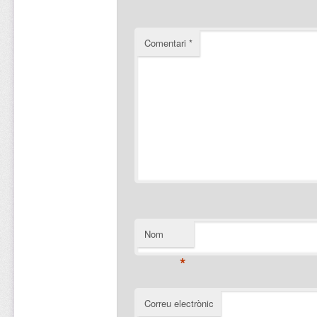
Comentari
*
Nom
*
Correu electrònic