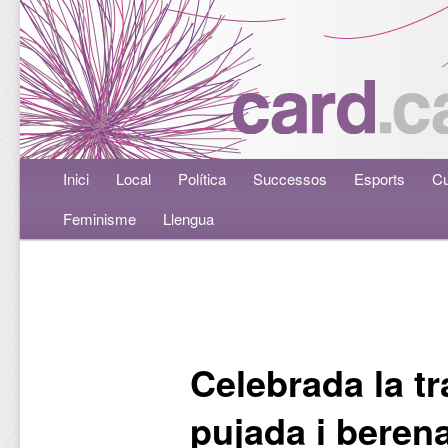
Menú principal
Inici
Aneu al contingut principal
Aneu al contingut secundari
Local
Política
Successos
Esports
Cu
Feminisme
Llengua
Navegació per les entrades
Celebrada la tr
pujada i berena