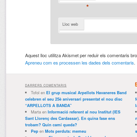
*
Lloc web
Aquest lloc utilitza Akismet per reduir els comentaris br
Apreneu com es processen les dades dels comentaris
.
DARRERS COMENTARIS
Tofol
en
El grup musical Arpellots Havaneres Band
celebren el seu 25è aniversari presentat el nou disc
“ARPELLOTS A BANDA”
Marta
en
Informació referent al nou Institut (IES
Sant Llorenç des Cardassar). En quina fase ens
trobam? Quin camí queda?
Pep
en
Mots perduts: memeu