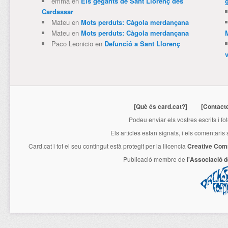
emma
en
Els gegants de Sant Llorenç des
Cardassar
Mateu
en
Mots perduts: Càgola merdançana
Mateu
en
Mots perduts: Càgola merdançana
Paco Leonicio
en
Defunció a Sant Llorenç
[Què és card.cat?]
[Contact
Podeu enviar els vostres escrits i fo
Els articles estan signats, i els comentaris
Card.cat
i tot el seu contingut està protegit per la llicencia
Creative Com
Publicació membre de
l'Associació 