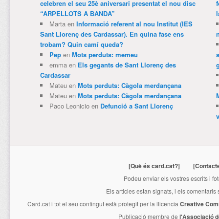
celebren el seu 25è aniversari presentat el nou disc
“ARPELLOTS A BANDA”
Marta
en
Informació referent al nou Institut (IES
Sant Llorenç des Cardassar). En quina fase ens
trobam? Quin camí queda?
Pep
en
Mots perduts: memeu
emma
en
Els gegants de Sant Llorenç des
Cardassar
Mateu
en
Mots perduts: Càgola merdançana
Mateu
en
Mots perduts: Càgola merdançana
Paco Leonicio
en
Defunció a Sant Llorenç
[Què és card.cat?]
[Contact
Podeu enviar els vostres escrits i fo
Els articles estan signats, i els comentaris
Card.cat
i tot el seu contingut està protegit per la llicencia
Creative Com
Publicació membre de
l'Associació 