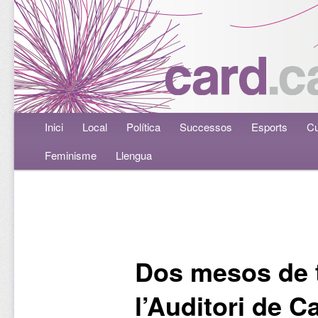
Menú principal
Inici
Aneu al contingut principal
Aneu al contingut secundari
Local
Política
Successos
Esports
Cu
Feminisme
Llengua
Navegació per les entrades
Dos mesos de t
l’Auditori de Ca