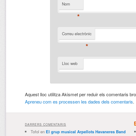
Nom
*
Correu electrònic
*
Lloc web
Aquest lloc utilitza Akismet per reduir els comentaris br
Apreneu com es processen les dades dels comentaris
.
DARRERS COMENTARIS
Tofol
en
El grup musical Arpellots Havaneres Band