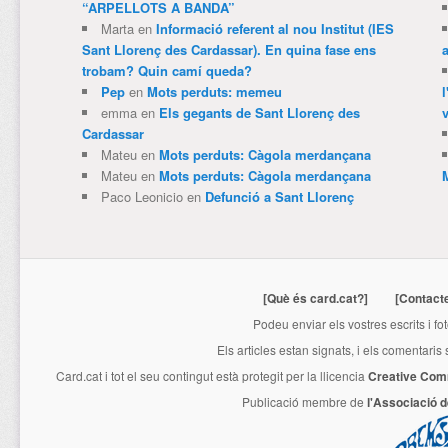
“ARPELLOTS A BANDA”
Marta
en
Informació referent al nou Institut (IES
Sant Llorenç des Cardassar). En quina fase ens
trobam? Quin camí queda?
Pep
en
Mots perduts: memeu
emma
en
Els gegants de Sant Llorenç des
v
Cardassar
Mateu
en
Mots perduts: Càgola merdançana
Mateu
en
Mots perduts: Càgola merdançana
Paco Leonicio
en
Defunció a Sant Llorenç
[Què és card.cat?]
[Contact
Podeu enviar els vostres escrits i fo
Els articles estan signats, i els comentaris
Card.cat
i tot el seu contingut està protegit per la llicencia
Creative Com
Publicació membre de
l'Associació 