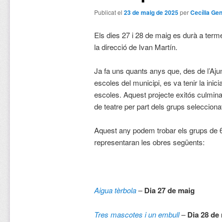
Publicat el
23 de maig de 2025
per
Cecília Ge
Els dies 27 i 28 de maig es durà a term
la direcció de Ivan Martín.
Ja fa uns quants anys que, des de l’Aj
escoles del municipi, es va tenir la inicia
escoles. Aquest projecte exitós culmin
de teatre per part dels grups seleccionat
Aquest any podem trobar els grups de 6
representaran les obres següents:
Aigua tèrbola
–
Dia 27 de maig
Tres mascotes i un embull
–
Dia 28 de