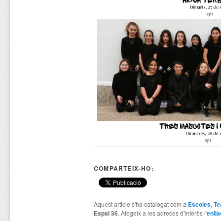
COMPARTEIX-HO:
Aquest article s'ha catalogat com a
Escoles
,
Te
Espai 36
. Afegeix a les adreces d'interès l'
enlla