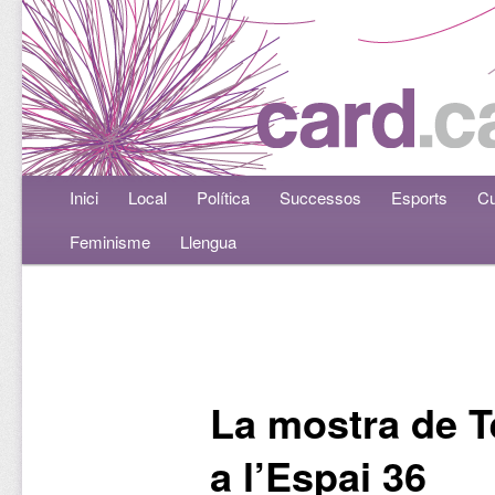
Menú principal
Inici
Aneu al contingut principal
Aneu al contingut secundari
Local
Política
Successos
Esports
Cu
Feminisme
Llengua
Navegació per les entrades
La mostra de T
a l’Espai 36