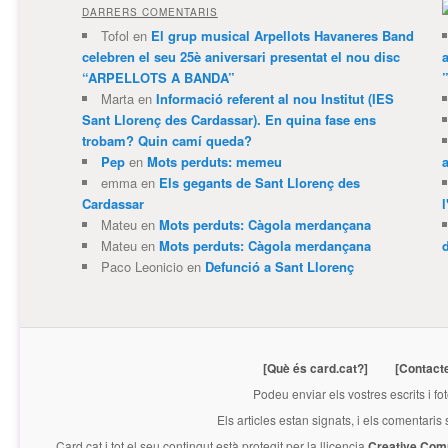
DARRERS COMENTARIS
Tofol
en
El grup musical Arpellots Havaneres Band
celebren el seu 25è aniversari presentat el nou disc
“ARPELLOTS A BANDA”
Marta
en
Informació referent al nou Institut (IES
Sant Llorenç des Cardassar). En quina fase ens
trobam? Quin camí queda?
Pep
en
Mots perduts: memeu
emma
en
Els gegants de Sant Llorenç des
Cardassar
l
Mateu
en
Mots perduts: Càgola merdançana
Mateu
en
Mots perduts: Càgola merdançana
Paco Leonicio
en
Defunció a Sant Llorenç
[Què és card.cat?]
[Contact
Podeu enviar els vostres escrits i fo
Els articles estan signats, i els comentaris
Card.cat
i tot el seu contingut està protegit per la llicencia
Creative Com