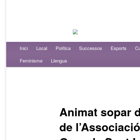
Menú principal
Inici
Aneu al contingut principal
Aneu al contingut secundari
Local
Política
Successos
Esports
Cu
Feminisme
Llengua
Navegació per les entrades
Animat sopar d
de l’Associació