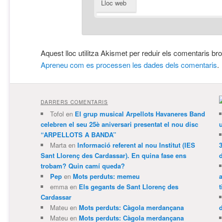
Lloc web
Aquest lloc utilitza Akismet per reduir els comentaris br
Apreneu com es processen les dades dels comentaris
.
DARRERS COMENTARIS
Tofol
en
El grup musical Arpellots Havaneres Band
celebren el seu 25è aniversari presentat el nou disc
“ARPELLOTS A BANDA”
Marta
en
Informació referent al nou Institut (IES
3
Sant Llorenç des Cardassar). En quina fase ens
trobam? Quin camí queda?
Pep
en
Mots perduts: memeu
emma
en
Els gegants de Sant Llorenç des
t
Cardassar
Mateu
en
Mots perduts: Càgola merdançana
Mateu
en
Mots perduts: Càgola merdançana