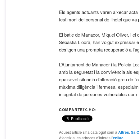
Els agents actuants varen aixecar acta de
testimoni del personal de l’hotel que va 
El batle de Manacor, Miquel Oliver, i el 
Sebastià Llodrà, han volgut expressar e
desitgen una prompta recuperació a l’age
L’Ajuntament de Manacor i la Policia Lo
amb la seguretat i la convivència als es
qualsevol situació d’alteració greu de l’
màxima diligència i fermesa, especialm
integritat de persones vulnerables com
COMPARTEIX-HO:
Aquest article s'ha catalogat com a
Altres
,
Sa C
Afegeix a les adreces d'interès l'
enllaç
.