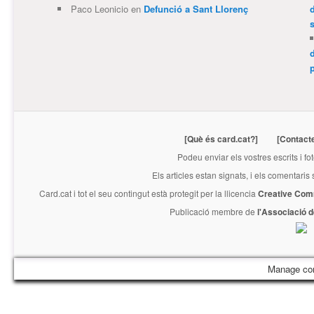
Paco Leonicio
en
Defunció a Sant Llorenç
p
[Què és card.cat?]
[Contact
Podeu enviar els vostres escrits i fo
Els articles estan signats, i els comentaris
Card.cat
i tot el seu contingut està protegit per la llicencia
Creative Com
Publicació membre de
l'Associació 
Manage co