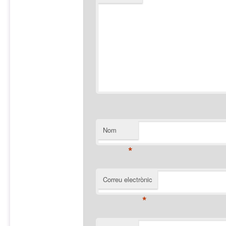
Nom
*
Correu electrònic
*