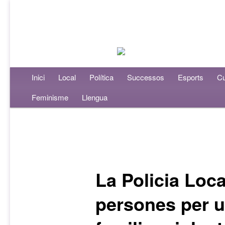
Menú principal
Inici
Aneu al contingut principal
Aneu al contingut secundari
Local
Política
Successos
Esports
Cu
Feminisme
Llengua
Navegació per les entrades
La Policia Loca
persones per u