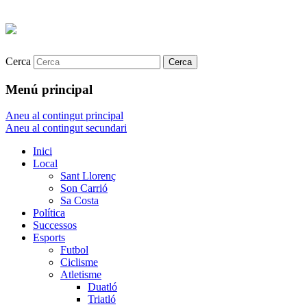
Cerca
Menú principal
Aneu al contingut principal
Aneu al contingut secundari
Inici
Local
Sant Llorenç
Son Carrió
Sa Costa
Política
Successos
Esports
Futbol
Ciclisme
Atletisme
Duatló
Triatló