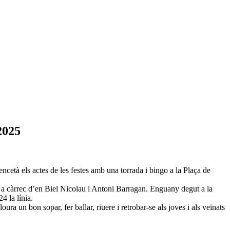
2025
cetà els actes de les festes amb una torrada i bingo a la Plaça de
ar a càrrec d’en Biel Nicolau i Antoni Barragan. Enguany degut a la
4 la línia.
a un bon sopar, fer ballar, riuere i retrobar-se als joves i als veïnats