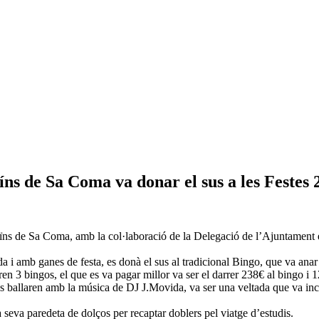
eíns de Sa Coma va donar el sus a les Festes 
ïns de Sa Coma, amb la col·laboració de la Delegació de l’Ajuntament en
da i amb ganes de festa, es donà el sus al tradicional Bingo, que va an
en 3 bingos, el que es va pagar millor va ser el darrer 238€ al bingo i 12
ballaren amb la música de DJ J.Movida, va ser una veltada que va inclour
eva paredeta de dolços per recaptar doblers pel viatge d’estudis.