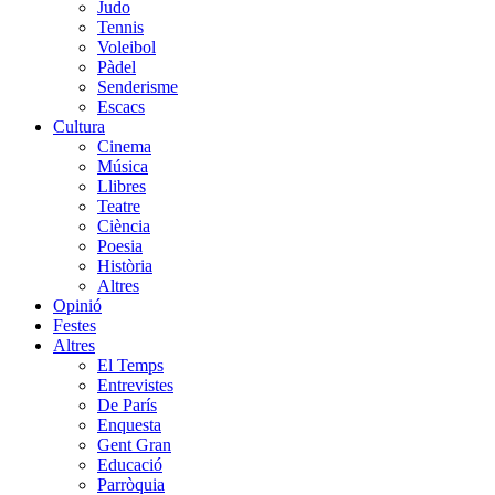
Judo
Tennis
Voleibol
Pàdel
Senderisme
Escacs
Cultura
Cinema
Música
Llibres
Teatre
Ciència
Poesia
Història
Altres
Opinió
Festes
Altres
El Temps
Entrevistes
De París
Enquesta
Gent Gran
Educació
Parròquia