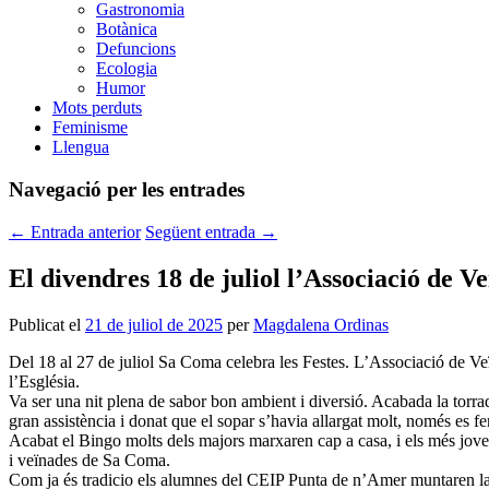
Gastronomia
Botànica
Defuncions
Ecologia
Humor
Mots perduts
Feminisme
Llengua
Navegació per les entrades
←
Entrada anterior
Següent entrada
→
El divendres 18 de juliol l’Associació de V
Publicat el
21 de juliol de 2025
per
Magdalena Ordinas
Del 18 al 27 de juliol Sa Coma celebra les Festes. L’Associació de Ve
l’Església.
Va ser una nit plena de sabor bon ambient i diversió. Acabada la torra
gran assistència i donat que el sopar s’havia allargat molt, només es fer
Acabat el Bingo molts dels majors marxaren cap a casa, i els més joves 
i veïnades de Sa Coma.
Com ja és tradicio els alumnes del CEIP Punta de n’Amer muntaren la s