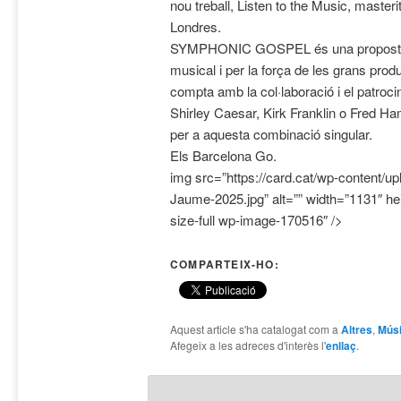
nou treball, Listen to the Music, master
Londres.
SYMPHONIC GOSPEL és una proposta 
musical i per la força de les grans pro
compta amb la col·laboració i el patroci
Shirley Caesar, Kirk Franklin o Fred 
per a aquesta combinació singular.
Els Barcelona Go.
img src=”https://card.cat/wp-content/up
Jaume-2025.jpg” alt=”” width=”1131″ he
size-full wp-image-170516″ />
COMPARTEIX-HO:
Aquest article s'ha catalogat com a
Altres
,
Mús
Afegeix a les adreces d'interès l'
enllaç
.