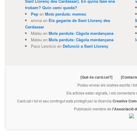
Sant Llorenç des Cardassar). En quina fase ens
v
trobam? Quin camí queda?
Pep
en
Mots perduts: memeu
emma
en
Els gegants de Sant Llorenç des
Cardassar
Mateu
en
Mots perduts: Càgola merdançana
Mateu
en
Mots perduts: Càgola merdançana
Paco Leonicio
en
Defunció a Sant Llorenç
[Què és card.cat?]
[Contact
Podeu enviar els vostres escrits i fo
Els articles estan signats, i els comentaris
Card.cat
i tot el seu contingut està protegit per la llicencia
Creative Com
Publicació membre de
l'Associació 