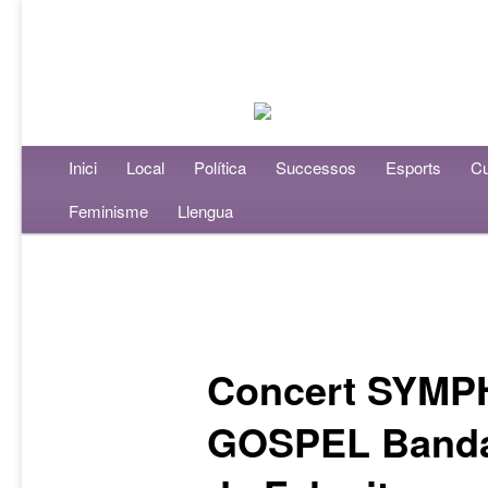
Menú principal
Inici
Aneu al contingut principal
Aneu al contingut secundari
Local
Política
Successos
Esports
Cu
Feminisme
Llengua
Navegació per les entrades
Concert SYMP
GOSPEL Banda