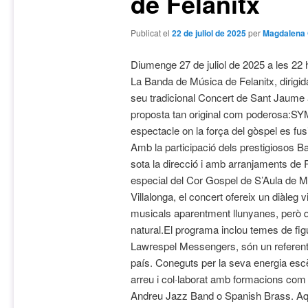
de Felanitx
Publicat el
22 de juliol de 2025
per
Magdalena 
Diumenge 27 de juliol de 2025 a les 22
La Banda de Música de Felanitx, dirigida
seu tradicional Concert de Sant Jaume 
proposta tan original com poderosa
espectacle on la força del gòspel es fu
Amb la participació dels prestigiosos
sota la direcció i amb arranjaments de 
especial del Cor Gospel de S’Aula de Mú
Villalonga, el concert ofereix un diàleg
musicals aparentment llunyanes, però 
natural.El programa inclou temes de f
Lawrespel Messengers, són un referent i
país. Coneguts per la seva energia escèn
arreu i col·laborat amb formacions com
Andreu Jazz Band o Spanish Brass. Aqu