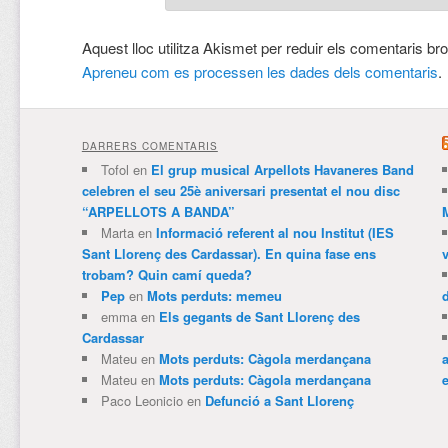
Aquest lloc utilitza Akismet per reduir els comentaris br
Apreneu com es processen les dades dels comentaris
.
DARRERS COMENTARIS
Tofol
en
El grup musical Arpellots Havaneres Band
celebren el seu 25è aniversari presentat el nou disc
“ARPELLOTS A BANDA”
Marta
en
Informació referent al nou Institut (IES
Sant Llorenç des Cardassar). En quina fase ens
trobam? Quin camí queda?
Pep
en
Mots perduts: memeu
emma
en
Els gegants de Sant Llorenç des
Cardassar
Mateu
en
Mots perduts: Càgola merdançana
Mateu
en
Mots perduts: Càgola merdançana
e
Paco Leonicio
en
Defunció a Sant Llorenç