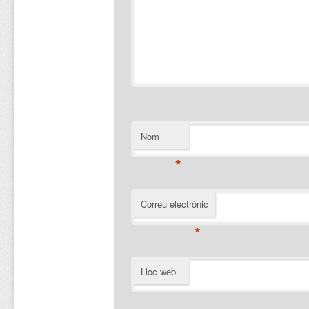
Nom
*
Correu electrònic
*
Lloc web