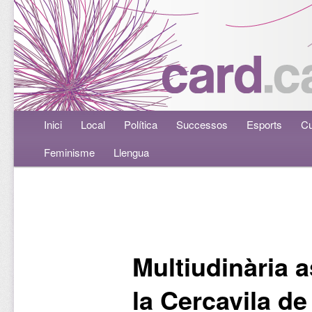
Menú principal
Inici
Aneu al contingut principal
Aneu al contingut secundari
Local
Política
Successos
Esports
Cu
Feminisme
Llengua
Navegació per les entrades
Multiudinària a
la Cercavila d