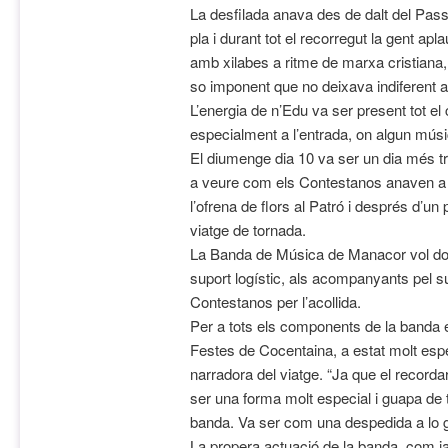
La desfilada anava des de dalt del Passe
pla i durant tot el recorregut la gent ap
amb xilabes a ritme de marxa cristian
so imponent que no deixava indiferent a
L’energia de n’Edu va ser present tot e
especialment a l’entrada, on algun músi
El diumenge dia 10 va ser un dia més tr
a veure com els Contestanos anaven a c
l’ofrena de flors al Patró i després d’u
viatge de tornada.
La Banda de Música de Manacor vol don
suport logístic, als acompanyants pel supo
Contestanos per l’acollida.
Per a tots els components de la banda el
Festes de Cocentaina, a estat molt es
narradora del viatge. “Ja que el recorda
ser una forma molt especial i guapa de
banda. Va ser com una despedida a lo 
La propera actuació de la banda, com ja