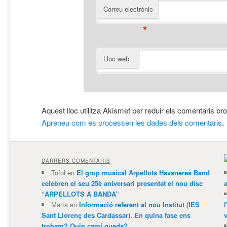
Correu electrònic
*
Lloc web
Aquest lloc utilitza Akismet per reduir els comentaris br
Apreneu com es processen les dades dels comentaris
.
DARRERS COMENTARIS
Tofol
en
El grup musical Arpellots Havaneres Band
celebren el seu 25è aniversari presentat el nou disc
“ARPELLOTS A BANDA”
Marta
en
Informació referent al nou Institut (IES
Sant Llorenç des Cardassar). En quina fase ens
v
trobam? Quin camí queda?