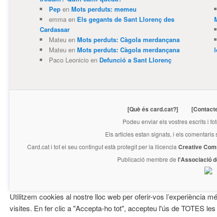
Pep
en
Mots perduts: memeu
emma
en
Els gegants de Sant Llorenç des
Cardassar
Mateu
en
Mots perduts: Càgola merdançana
Mateu
en
Mots perduts: Càgola merdançana
Paco Leonicio
en
Defunció a Sant Llorenç
[Què és card.cat?]
[Contact
Podeu enviar els vostres escrits i fo
Els articles estan signats, i els comentaris
Card.cat
i tot el seu contingut està protegit per la llicencia
Creative Com
Publicació membre de
l'Associació 
Utilitzem cookies al nostre lloc web per oferir-vos l’experiència mé
visites. En fer clic a "Accepta-ho tot", accepteu l'ús de TOTES les