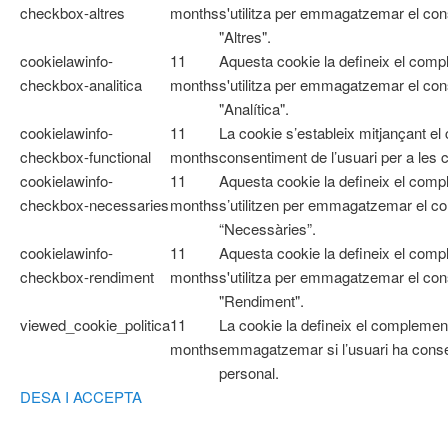
checkbox-altres
months
s'utilitza per emmagatzemar el cons
"Altres".
cookielawinfo-
11
Aquesta cookie la defineix el com
checkbox-analitica
months
s'utilitza per emmagatzemar el cons
"Analítica".
cookielawinfo-
11
La cookie s’estableix mitjançant e
checkbox-functional
months
consentiment de l’usuari per a les 
cookielawinfo-
11
Aquesta cookie la defineix el co
checkbox-necessaries
months
s’utilitzen per emmagatzemar el con
“Necessàries”.
cookielawinfo-
11
Aquesta cookie la defineix el com
checkbox-rendiment
months
s'utilitza per emmagatzemar el cons
"Rendiment".
viewed_cookie_politica
11
La cookie la defineix el complemen
months
emmagatzemar si l’usuari ha cons
personal.
DESA I ACCEPTA