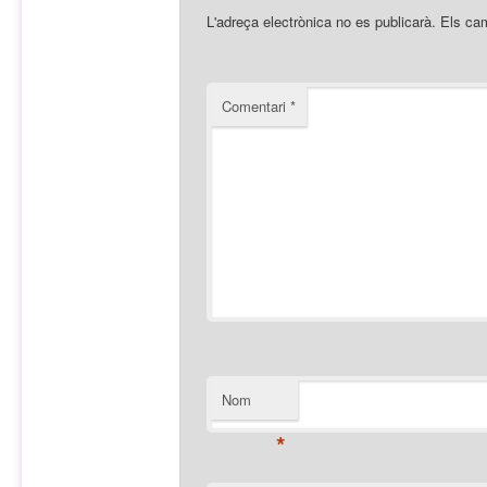
L'adreça electrònica no es publicarà.
Els ca
Comentari
*
Nom
*