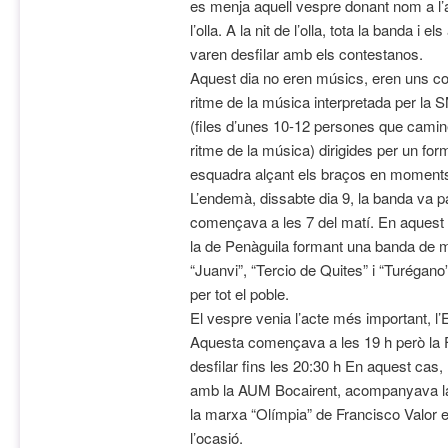
es menja aquell vespre donant nom a l’ac
l’olla. A la nit de l’olla, tota la banda i
varen desfilar amb els contestanos.
Aquest dia no eren músics, eren uns co
ritme de la música interpretada per la
(files d’unes 10-12 persones que cami
ritme de la música) dirigides per un fo
esquadra alçant els braços en moments
L’endemà, dissabte dia 9, la banda va pa
començava a les 7 del matí. En aquest
la de Penàguila formant una banda de m
“Juanvi”, “Tercio de Quites” i “Turéga
per tot el poble.
El vespre venia l’acte més important, l’
Aquesta començava a les 19 h però la
desfilar fins les 20:30 h En aquest cas
amb la AUM Bocairent, acompanyava la 
la marxa “Olímpia” de Francisco Valor e
l’ocasió.