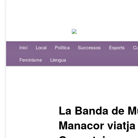
Menú principal
Inici
Aneu al contingut principal
Aneu al contingut secundari
Local
Política
Successos
Esports
Cu
Feminisme
Llengua
Navegació per les entrades
La Banda de M
Manacor viatja