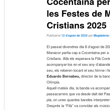
Cocentaina per
les Festes de 
Cristians 2025
Publicat el
12 d'agost de 2025
per
Magdalena 
El passat divendres dia 8 d’agost de 2
Manacor partia cap a Cocentaina per a p
Cristians. Allà els esperava la Filà Con
acompanyar-los en el seu any d’abandera
seu, els reberen tocant el seu himne i f
Eduardo Bernabeu,
director de la ban
Olímpia.
Aquell mateix dia, la banda va acompa
passacarrers que va desde dalt del Pass
pla, on unes quantes bandes interpreten
Després la “Filà” va convidar als músics 