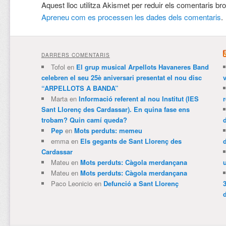
Aquest lloc utilitza Akismet per reduir els comentaris br
Apreneu com es processen les dades dels comentaris
.
DARRERS COMENTARIS
Tofol
en
El grup musical Arpellots Havaneres Band
celebren el seu 25è aniversari presentat el nou disc
v
“ARPELLOTS A BANDA”
Marta
en
Informació referent al nou Institut (IES
Sant Llorenç des Cardassar). En quina fase ens
trobam? Quin camí queda?
Pep
en
Mots perduts: memeu
emma
en
Els gegants de Sant Llorenç des
Cardassar
Mateu
en
Mots perduts: Càgola merdançana
Mateu
en
Mots perduts: Càgola merdançana
Paco Leonicio
en
Defunció a Sant Llorenç
3