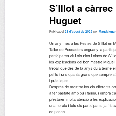
S’Illot a càrre
Huguet
Publicat el
21 d'agost de 2025
per
Magdalena 
Un any més a les Festes de S’Illot en Mi
Taller de Pescadors enguany la particip
participaren vit-i-sis nins i nines de S’Il
les explicacions del bon mestre Miquel, 
treball que des de fa anys du a terme e
petits i uns quants grans que sempre s’
i pràctiques.
Després de mostrar-los els diferents o
a fer pastate amb ou i farina, i empra c
prestaren molta atenció a les explicaci
una horeta i tots els participants ja fri
de pesca .