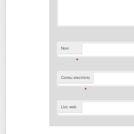
Nom
*
Correu electrònic
*
Lloc web