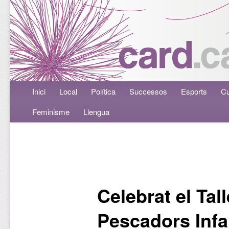
Menú principal
Inici
Aneu al contingut principal
Aneu al contingut secundari
Local
Política
Successos
Esports
Cu
Feminisme
Llengua
Navegació per les entrades
Celebrat el Tal
Pescadors Infa