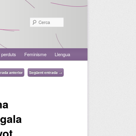
Cerca
 perduts
Feminisme
Llengua
rada anterior
Següent entrada
→
ma
 gala
vot