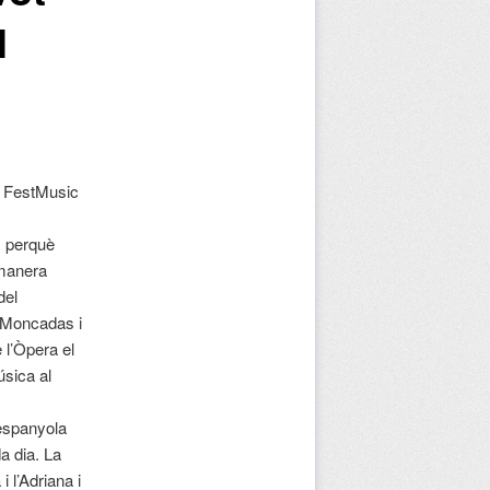
l
l FestMusic
s perquè
 manera
del
a Moncadas i
 l’Òpera el
úsica al
 espanyola
a dia. La
 l’Adriana i