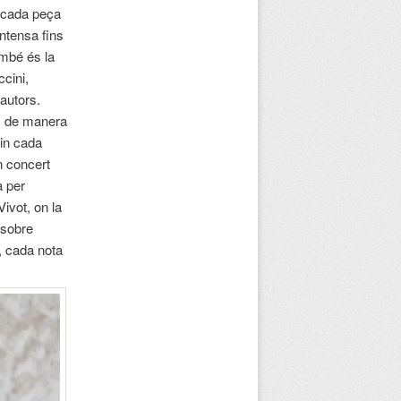
e cada peça
intensa fins
ambé és la
cini,
 autors.
ix de manera
tin cada
n concert
a per
ivot, on la
 sobre
p, cada nota