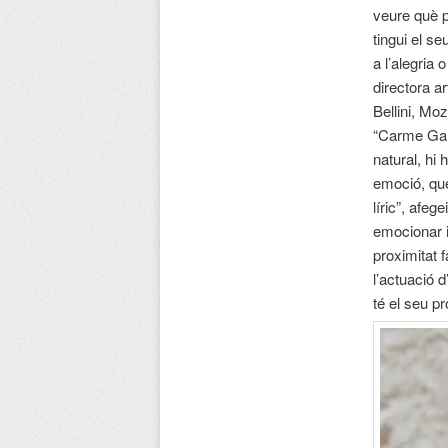
veure què p
tingui el se
a l’alegria 
directora a
Bellini, Mo
“Carme Garí
natural, hi
emoció, que
líric”, afe
emocionar i
proximitat 
l’actuació d
té el seu pr