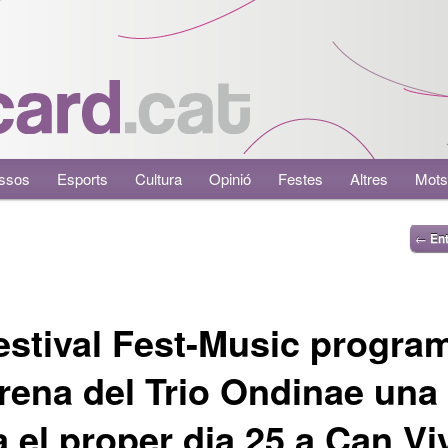
ssos
Esports
Cultura
Opinió
Festes
Altres
Mots
←
Ent
estival Fest-Music progra
trena del Trio Ondinae una
ca el proper dia 25 a Can Vi