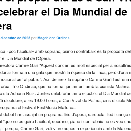
celebrar el Dia Mundial de 
era
 d'octubre de 2025
per
Magdalena Ordinas
rica «poc habitual» amb soprano, piano i contrabaix és la proposta de
r el Dia Mundial de l’Òpera.
irectora Carme Garí “Aquest concert és molt especial per a nosaltre
donar forma a una gala que mostri la riquesa de la lírica, però d’una
mocional per al públic”. Així defineix la soprano Carme Garí l’estrena 
creat Trio Ondinae, que ha format juntament amb la pianista Malen
ixista Adriana Ruiz.
Juntes celebraran amb el públic el Dia Mundial de
25 d’octubre, a les 19.00 hores, a Can Vivot de Palma, dins el cicle M
rograma el festival FestMusic Mallorca.
t debut han assajat un programa líric d’òpera, sarsuela, lied i cançó
t “que no és gaire habitual; soprano, piano i contrabaix no es veu cad
gir perquè, Carme Garí, voli viure aquesta experiència amb la Malena i