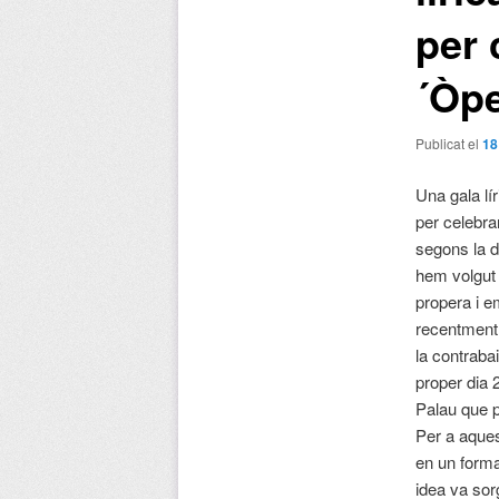
per 
´Òp
Publicat el
18
Una gala lí
per celebra
segons la d
hem volgut 
propera i e
recentment 
la contraba
proper dia 
Palau que p
Per a aques
en un forma
idea va sor