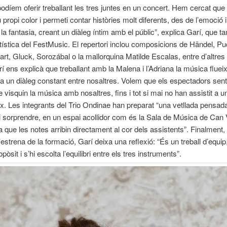
odíem oferir treballant les tres juntes en un concert. Hem cercat qu
u propi color i permeti contar històries molt diferents, des de l’emoció 
o la fantasia, creant un diàleg íntim amb el públic”, explica Garí, que t
rtística del FestMusic. El repertori inclou composicions de Händel, Puc
zart, Gluck, Sorozábal o la mallorquina Matilde Escalas, entre d’altres
 ens explicà que treballant amb la Malena i l’Adriana la música flue
 ha un diàleg constant entre nosaltres. Volem que els espectadors sen
 visquin la música amb nosaltres, fins i tot si mai no han assistit a u
geix. Les integrants del Trio Ondinae han preparat “una vetllada pensad
 sorprendre, en un espai acollidor com és la Sala de Música de Can V
fa que les notes arribin directament al cor dels assistents”. Finalment,
’estrena de la formació, Garí deixa una reflexió: “És un treball d’equi
opòsit i s’hi escolta l’equilibri entre els tres instruments”.