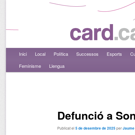
Menú principal
Inici
Aneu al contingut principal
Aneu al contingut secundari
Local
Política
Successos
Esports
Cu
Feminisme
Llengua
Navegació per les entrades
Defunció a Son
Publicat el
5 de desembre de 2025
per
Jaume