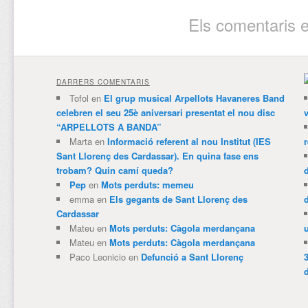
Els comentaris e
DARRERS COMENTARIS
Tofol
en
El grup musical Arpellots Havaneres Band
celebren el seu 25è aniversari presentat el nou disc
v
“ARPELLOTS A BANDA”
Marta
en
Informació referent al nou Institut (IES
Sant Llorenç des Cardassar). En quina fase ens
trobam? Quin camí queda?
Pep
en
Mots perduts: memeu
emma
en
Els gegants de Sant Llorenç des
Cardassar
Mateu
en
Mots perduts: Càgola merdançana
Mateu
en
Mots perduts: Càgola merdançana
Paco Leonicio
en
Defunció a Sant Llorenç
3