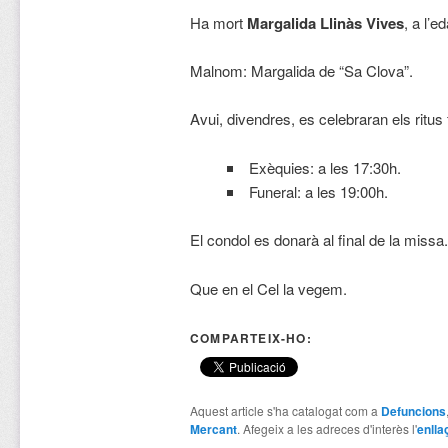
Ha mort
Margalida Llinàs Vives
, a l’e
Malnom: Margalida de “Sa Clova”.
Avui, divendres, es celebraran els ritus 
Exèquies: a les 17:30h.
Funeral: a les 19:00h.
El condol es donarà al final de la missa.
Que en el Cel la vegem.
COMPARTEIX-HO:
Aquest article s'ha catalogat com a
Defuncions
Mercant
. Afegeix a les adreces d'interès l'
enlla