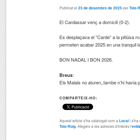
Publicat el
23 de desembre de 2025
per
Tolo 
El Cardassar venç a domicili (0-2).
Es desplaçava el “Carde” a la pitiüsa ma
permeten acabar 2025 en una tranquil·la 
BON NADAL I BON 2026.
Breus
:
Els Malals no aturen,,tambe n’hi havia p
COMPARTEIX-HO:
Aquest article s'ha catalogat com a
Local
i s'ha
Tolo Roig
. Afegeix a les adreces d'interès l'
enll