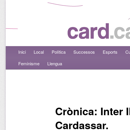
Menú principal
Inici
Aneu al contingut principal
Aneu al contingut secundari
Local
Política
Successos
Esports
Cu
Feminisme
Llengua
Navegació per les entrades
Crònica: Inter I
Cardassar.