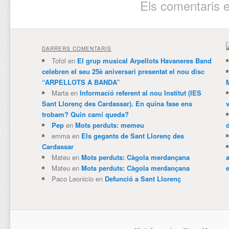
Els comentaris e
DARRERS COMENTARIS
Tofol
en
El grup musical Arpellots Havaneres Band
celebren el seu 25è aniversari presentat el nou disc
“ARPELLOTS A BANDA”
Marta
en
Informació referent al nou Institut (IES
Sant Llorenç des Cardassar). En quina fase ens
trobam? Quin camí queda?
Pep
en
Mots perduts: memeu
emma
en
Els gegants de Sant Llorenç des
Cardassar
Mateu
en
Mots perduts: Càgola merdançana
Mateu
en
Mots perduts: Càgola merdançana
e
Paco Leonicio
en
Defunció a Sant Llorenç