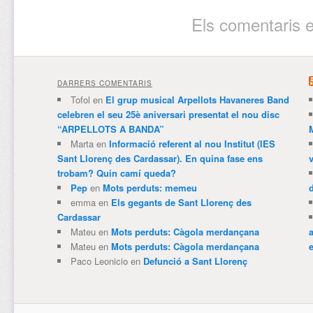
Els comentaris e
DARRERS COMENTARIS
Tofol
en
El grup musical Arpellots Havaneres Band
celebren el seu 25è aniversari presentat el nou disc
“ARPELLOTS A BANDA”
Marta
en
Informació referent al nou Institut (IES
Sant Llorenç des Cardassar). En quina fase ens
trobam? Quin camí queda?
Pep
en
Mots perduts: memeu
emma
en
Els gegants de Sant Llorenç des
Cardassar
Mateu
en
Mots perduts: Càgola merdançana
Mateu
en
Mots perduts: Càgola merdançana
e
Paco Leonicio
en
Defunció a Sant Llorenç