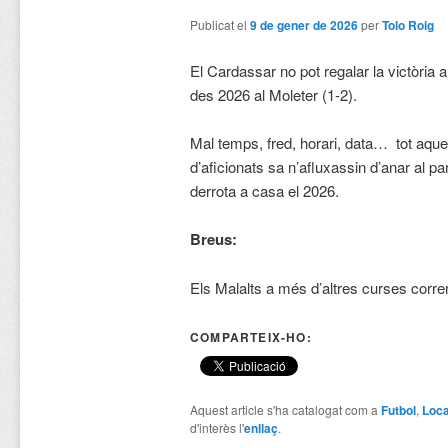
Publicat el
9 de gener de 2026
per
Tolo Roig
El Cardassar no pot regalar la victòria a
des 2026 al Moleter (1-2).
Mal temps, fred, horari, data… tot aque
d’aficionats sa n’afluxassin d’anar al p
derrota a casa el 2026.
Breus:
Els Malalts a més d’altres curses corren
COMPARTEIX-HO:
Aquest article s'ha catalogat com a
Futbol
,
Loca
d'interès l'
enllaç
.