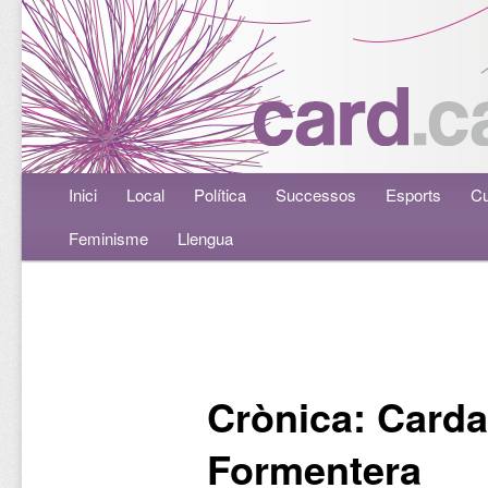
Menú principal
Inici
Aneu al contingut principal
Aneu al contingut secundari
Local
Política
Successos
Esports
Cu
Feminisme
Llengua
Navegació per les entrades
Crònica: Carda
Formentera