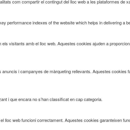
litats com compartir el contingut del lloc web a les plataformes de xar
 performance indexes of the website which helps in delivering a bett
n els visitants amb el lloc web. Aquestes cookies ajuden a proporcion
tants anuncis i campanyes de màrqueting rellevants. Aquestes cookies f
ant i que encara no s’han classificat en cap categoria.
 lloc web funcioni correctament. Aquestes cookies garanteixen funcio