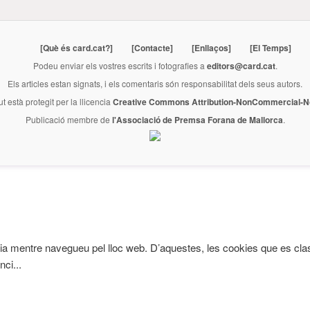
[Què és card.cat?]
[Contacte]
[Enllaços]
[El Temps]
Podeu enviar els vostres escrits i fotografies a
editors@card.cat
.
Els articles estan signats, i els comentaris són responsabilitat dels seus autors.
ut està protegit per la llicencia
Creative Commons Attribution-NonCommercial-No
Publicació membre de
l'Associació de Premsa Forana de Mallorca
.
iència mentre navegueu pel lloc web. D’aquestes, les cookies que es
nci
...