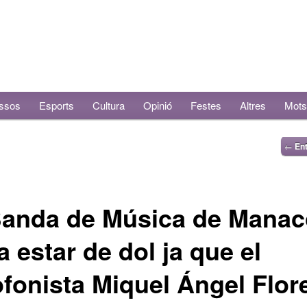
ssos
Esports
Cultura
Opinió
Festes
Altres
Mots
←
Ent
Banda de Música de Manac
a estar de dol ja que el
fonista Miquel Ángel Flor