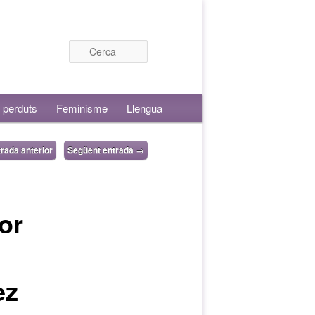
Cerca
 perduts
Feminisme
Llengua
rada anterior
Següent entrada
→
or
ez