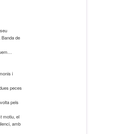
 seu
a Banda de
uguem…
monis i
n dues peces
volta pels
 motiu, el
ilenci, amb