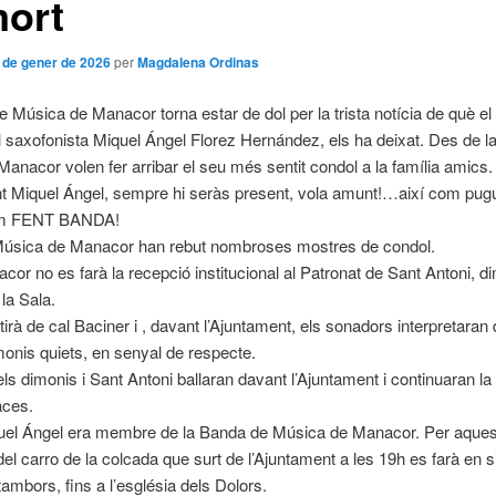
mort
 de gener de 2026
per
Magdalena Ordinas
 Música de Manacor torna estar de dol per la trista notícia de què el
saxofonista Miquel Ángel Florez Hernández, els ha deixat. Des de l
anacor volen fer arribar el seu més sentit condol a la família amics.
t Miquel Ángel, sempre hi seràs present, vola amunt!…així com p
em FENT BANDA!
úsica de Manacor han rebut nombroses mostres de condol.
cor no es farà la recepció institucional al Patronat de Sant Antoni, di
la Sala.
rtirà de cal Baciner i , davant l’Ajuntament, els sonadors interpretara
onis quiets, en senyal de respecte.
els dimonis i Sant Antoni ballaran davant l’Ajuntament i continuaran la 
aces.
quel Ángel era membre de la Banda de Música de Manacor. Per aquest
del carro de la colcada que surt de l’Ajuntament a les 19h es farà en s
tambors, fins a l’església dels Dolors.