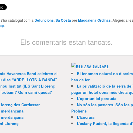
e s'ha catalogat com a
Defuncions
,
Sa Costa
per
Magdalena Ordinas
. Afegeix a le
laç
.
Els comentaris estan tancats.
ARA BALEARS
lots Havaneres Band celebren el
El fenomen natural no discrim
 nou disc “ARPELLOTS A BANDA”
han de fer
 nou Institut (IES Sant Llorenç
La privatització de la serra de
ns trobam? Quin camí queda?
pagar un hotel dona més drets que
L’oportunitat perduda
Llorenç des Cardassar
No són les pasteres. Són les p
a merdançana
Prohens
a merdançana
L'Encruia
nt Llorenç
L’estany Pudent, la llegenda d