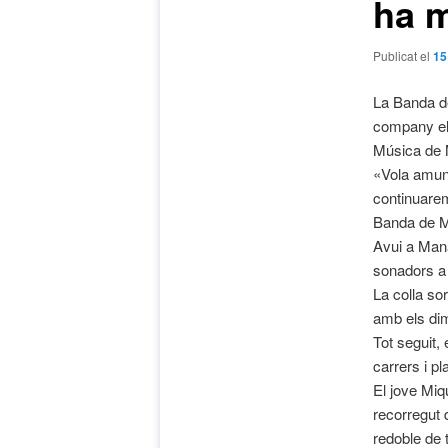
ha 
Publicat el
15
La Banda de
company el 
Música de M
«Vola amun
continuar
Banda de M
Avui a Mana
sonadors a 
La colla so
amb els dim
Tot seguit, 
carrers i pl
El jove Mi
recorregut 
redoble de 