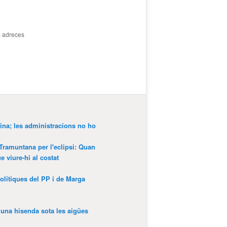
s adreces
ina; les administracions no ho
 Tramuntana per l'eclipsi: Quan
 viure-hi al costat
olítiques del PP i de Marga
’una hisenda sota les aigües