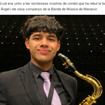
.cat ens unim a les nombroses mostres de condol que ha rebut la fam
l Ángel i els seus companys de la Banda de Música de Manacor.