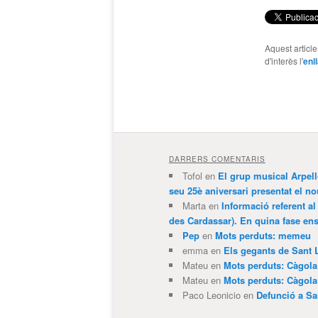
Aquest articl
d'interès l'
enl
DARRERS COMENTARIS
Tofol
en
El grup musical Arpel
seu 25è aniversari presentat el
Marta
en
Informació referent al
des Cardassar). En quina fase e
Pep
en
Mots perduts: memeu
emma
en
Els gegants de Sant 
Mateu
en
Mots perduts: Càgol
Mateu
en
Mots perduts: Càgol
Paco Leonicio
en
Defunció a Sa