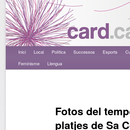
Menú principal
Inici
Aneu al contingut principal
Aneu al contingut secundari
Local
Política
Successos
Esports
Cu
Feminisme
Llengua
Navegació per les entrades
Fotos del temp
platjes de Sa C