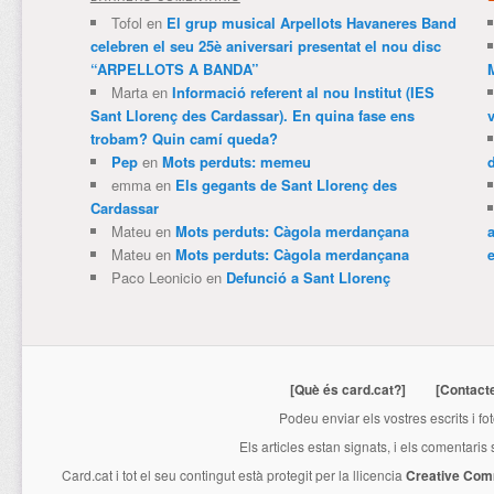
Tofol
en
El grup musical Arpellots Havaneres Band
celebren el seu 25è aniversari presentat el nou disc
“ARPELLOTS A BANDA”
Marta
en
Informació referent al nou Institut (IES
Sant Llorenç des Cardassar). En quina fase ens
trobam? Quin camí queda?
Pep
en
Mots perduts: memeu
emma
en
Els gegants de Sant Llorenç des
Cardassar
Mateu
en
Mots perduts: Càgola merdançana
Mateu
en
Mots perduts: Càgola merdançana
e
Paco Leonicio
en
Defunció a Sant Llorenç
[Què és card.cat?]
[Contact
Podeu enviar els vostres escrits i fo
Els articles estan signats, i els comentaris
Card.cat
i tot el seu contingut està protegit per la llicencia
Creative Com