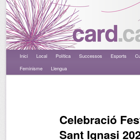
Menú principal
Inici
Aneu al contingut principal
Aneu al contingut secundari
Local
Política
Successos
Esports
Cu
Feminisme
Llengua
Navegació per les entrades
Celebració Fest
Sant Ignasi 20