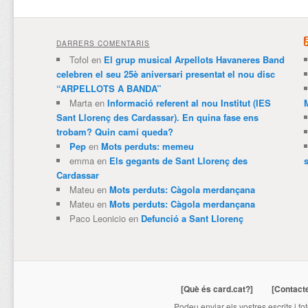
DARRERS COMENTARIS
Tofol
en
El grup musical Arpellots Havaneres Band
celebren el seu 25è aniversari presentat el nou disc
“ARPELLOTS A BANDA”
Marta
en
Informació referent al nou Institut (IES
Sant Llorenç des Cardassar). En quina fase ens
trobam? Quin camí queda?
Pep
en
Mots perduts: memeu
emma
en
Els gegants de Sant Llorenç des
Cardassar
Mateu
en
Mots perduts: Càgola merdançana
Mateu
en
Mots perduts: Càgola merdançana
Paco Leonicio
en
Defunció a Sant Llorenç
[Què és card.cat?]
[Contact
Podeu enviar els vostres escrits i fo