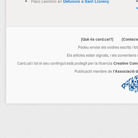
Paco Leonicio
en
Defunció a Sant Llorenç
[Què és card.cat?]
[Contact
Podeu enviar els vostres escrits i fo
Els articles estan signats, i els comentaris
Card.cat
i tot el seu contingut està protegit per la llicencia
Creative Com
Publicació membre de
l'Associació 