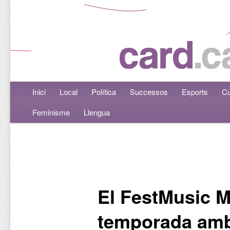
Menú principal
Inici
Aneu al contingut principal
Aneu al contingut secundari
Local
Política
Successos
Esports
Cu
Feminisme
Llengua
Navegació per les entrades
El FestMusic M
temporada amb