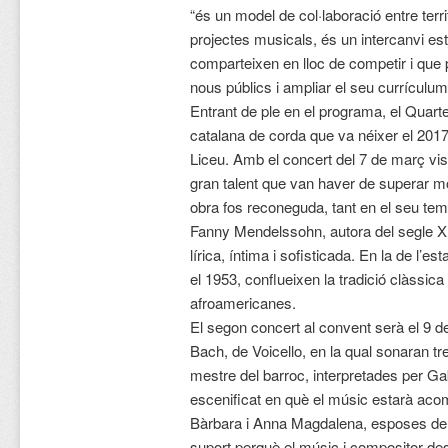
“és un model de col·laboració entre terri
projectes musicals, és un intercanvi est
comparteixen en lloc de competir i que 
nous públics i ampliar el seu currículum
Entrant de ple en el programa, el Quar
catalana de corda que va néixer el 2017
Liceu. Amb el concert del 7 de març vis
gran talent que van haver de superar mo
obra fos reconeguda, tant en el seu t
Fanny Mendelssohn, autora del segle XIX
lírica, íntima i sofisticada. En la de l’
el 1953, conflueixen la tradició clàssica
afroamericanes.
El segon concert al convent serà el 9 
Bach, de Voicello, en la qual sonaran tre
mestre del barroc, interpretades per Gab
escenificat en què el músic estarà aco
Bàrbara i Anna Magdalena, esposes de 
suport perquè el músic i compositor de