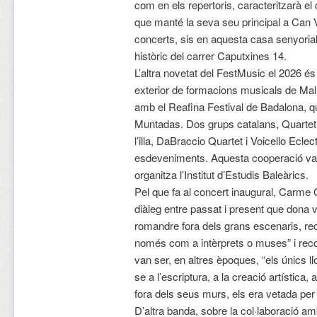
com en els repertoris, caracteritzarà el c
que manté la seva seu principal a Can V
concerts, sis en aquesta casa senyorial 
històric del carrer Caputxines 14.
L’altra novetat del FestMusic el 2026 é
exterior de formacions musicals de Mall
amb el Reafina Festival de Badalona, que
Muntadas. Dos grups catalans, Quartet 
l’illa, DaBraccio Quartet i Voicello Ecl
esdeveniments. Aquesta cooperació va s
organitza l’Institut d’Estudis Baleàrics.
Pel que fa al concert inaugural, Carme
diàleg entre passat i present que dona
romandre fora dels grans escenaris, re
només com a intèrprets o muses” i rec
van ser, en altres èpoques, “els únics l
se a l’escriptura, a la creació artística
fora dels seus murs, els era vetada per
D’altra banda, sobre la col·laboració a