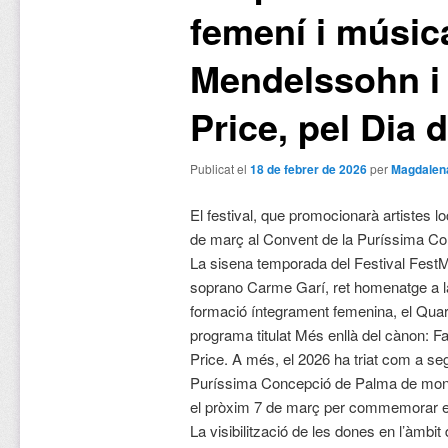
femení i músic
Mendelssohn i
Price, pel Dia 
Publicat el
18 de febrer de 2026
per
Magdalen
El festival, que promocionarà artistes l
de març al Convent de la Puríssima C
La sisena temporada del Festival FestMu
soprano Carme Garí, ret homenatge a 
formació íntegrament femenina, el Quar
programa titulat Més enllà del cànon: 
Price. A més, el 2026 ha triat com a se
Puríssima Concepció de Palma de mong
el pròxim 7 de març per commemorar el
La visibilització de les dones en l’àmbit 