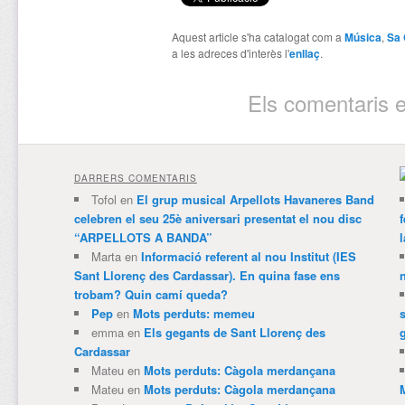
Aquest article s'ha catalogat com a
Música
,
Sa 
a les adreces d'interès l'
enllaç
.
Els comentaris e
DARRERS COMENTARIS
Tofol
en
El grup musical Arpellots Havaneres Band
celebren el seu 25è aniversari presentat el nou disc
“ARPELLOTS A BANDA”
Marta
en
Informació referent al nou Institut (IES
Sant Llorenç des Cardassar). En quina fase ens
trobam? Quin camí queda?
Pep
en
Mots perduts: memeu
emma
en
Els gegants de Sant Llorenç des
Cardassar
Mateu
en
Mots perduts: Càgola merdançana
Mateu
en
Mots perduts: Càgola merdançana