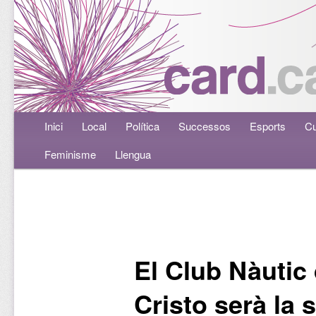
Menú principal
Inici
Aneu al contingut principal
Aneu al contingut secundari
Local
Política
Successos
Esports
Cu
Feminisme
Llengua
Navegació per les entrades
El Club Nàutic
Cristo serà la 