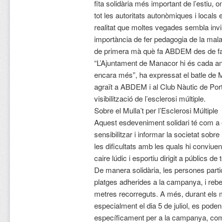
fita solidària més important de l’estiu, o
tot les autoritats autonòmiques i locals e
realitat que moltes vegades sembla invis
importància de fer pedagogia de la malal
de primera mà què fa ABDEM des de f
“L’Ajuntament de Manacor hi és cada any
encara més”, ha expressat el batle de M
agraït a ABDEM i al Club Nàutic de Port
visibilització de l’esclerosi múltiple.
Sobre el Mulla’t per l’Esclerosi Múltiple
Aquest esdeveniment solidari té com a o
sensibilitzar i informar la societat sobr
les dificultats amb les quals hi conviu
caire lúdic i esportiu dirigit a públics de
De manera solidària, les persones partic
platges adherides a la campanya, i rebe
metres recorreguts. A més, durant els 
especialment el dia 5 de juliol, es pode
específicament per a la campanya, com 