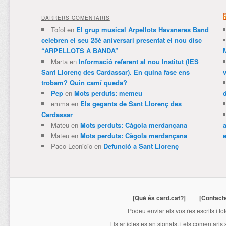
DARRERS COMENTARIS
Tofol
en
El grup musical Arpellots Havaneres Band
celebren el seu 25è aniversari presentat el nou disc
“ARPELLOTS A BANDA”
Marta
en
Informació referent al nou Institut (IES
Sant Llorenç des Cardassar). En quina fase ens
trobam? Quin camí queda?
Pep
en
Mots perduts: memeu
emma
en
Els gegants de Sant Llorenç des
Cardassar
Mateu
en
Mots perduts: Càgola merdançana
Mateu
en
Mots perduts: Càgola merdançana
e
Paco Leonicio
en
Defunció a Sant Llorenç
[Què és card.cat?]
[Contact
Podeu enviar els vostres escrits i fo
Els articles estan signats, i els comentaris