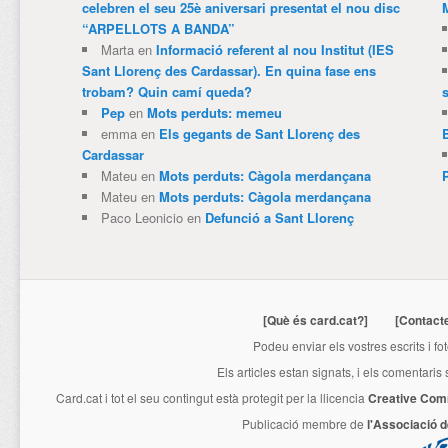
celebren el seu 25è aniversari presentat el nou disc
“ARPELLOTS A BANDA”
Marta
en
Informació referent al nou Institut (IES
Sant Llorenç des Cardassar). En quina fase ens
trobam? Quin camí queda?
Pep
en
Mots perduts: memeu
emma
en
Els gegants de Sant Llorenç des
Cardassar
Mateu
en
Mots perduts: Càgola merdançana
Mateu
en
Mots perduts: Càgola merdançana
Paco Leonicio
en
Defunció a Sant Llorenç
[Què és card.cat?]
[Contact
Podeu enviar els vostres escrits i fo
Els articles estan signats, i els comentaris
Card.cat
i tot el seu contingut està protegit per la llicencia
Creative Com
Publicació membre de
l'Associació 