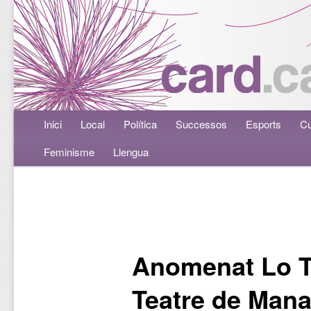
Menú principal
Inici
Aneu al contingut principal
Aneu al contingut secundari
Local
Política
Successos
Esports
Cu
Feminisme
Llengua
Navegació per les entrades
Anomenat Lo To
Teatre de Mana