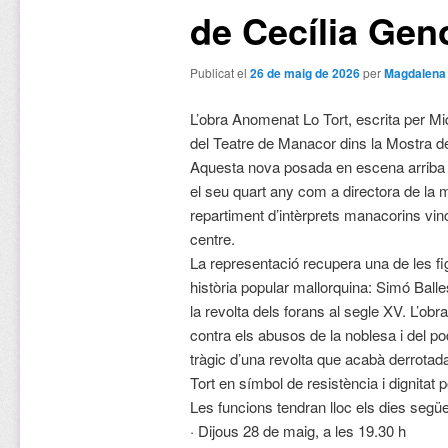
de Cecília Gen
Publicat el
26 de maig de 2026
per
Magdalena
L’obra Anomenat Lo Tort, escrita per Mi
del Teatre de Manacor dins la Mostra 
Aquesta nova posada en escena arriba d
el seu quart any com a directora de la
repartiment d’intèrprets manacorins vincu
centre.
La representació recupera una de les 
història popular mallorquina: Simó Balle
la revolta dels forans al segle XV. L’obr
contra els abusos de la noblesa i del pod
tràgic d’una revolta que acabà derrotad
Tort en símbol de resistència i dignitat p
Les funcions tendran lloc els dies segü
· Dijous 28 de maig, a les 19.30 h