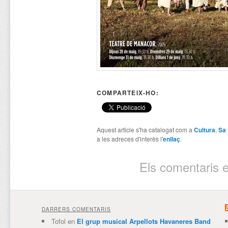
COMPARTEIX-HO:
Aquest article s'ha catalogat com a
Cultura
,
Sa
a les adreces d'interès l'
enllaç
.
Els comentaris e
DARRERS COMENTARIS
Tofol
en
El grup musical Arpellots Havaneres Band