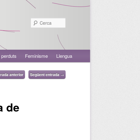
Cerca
 perduts
Feminisme
Llengua
rada anterior
Següent entrada
→
a de