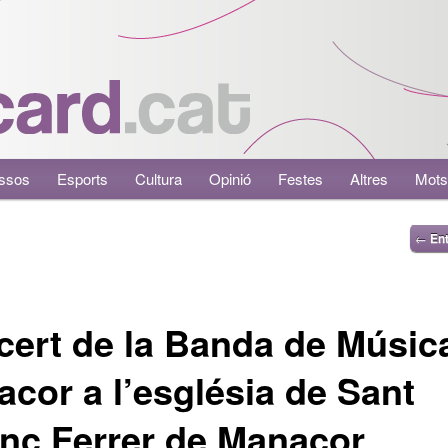
ssos
Esports
Cultura
Opinió
Festes
Altres
Mots
←
Ent
ert de la Banda de Músic
cor a l’església de Sant
nç Ferrer de Manacor