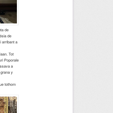
ta de
ésia de
 arribant a
Haan. Tot
uri Poporale
assava a
 grana y
que tothom