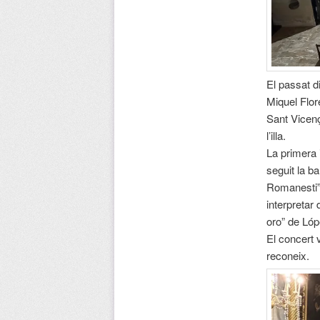
El passat d
Miquel Flor
Sant Vicenç
l’illa.
La primera 
seguit la b
Romanesti” 
interpretar
oro” de Ló
El concert 
reconeix.