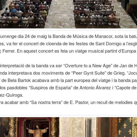
iumenge dia 24 de maig la Banda de Música de Manacor, sota la batu
es, va fer el concert de cloenda de les festes de Sant Domigo a l’esgl
 Ferrer. En aquest concert es feia un viatge musical partint d’Europa i
interpretació de la banda va ser “Overture to a New Age” de Jan de 
anda interpretava dos moviments de “Peer Gynt Suite” de Grieg. “Joc
de Bela Bartok acabava amb la part europea del viatge i la banda p
 dos pasdobles “Suspiros de España” de Antonio Álvarez i “Capote de
pez-Quiroga.
va acabar amb “Sa nostra terra” de E. Pastor, un recull de melodies 