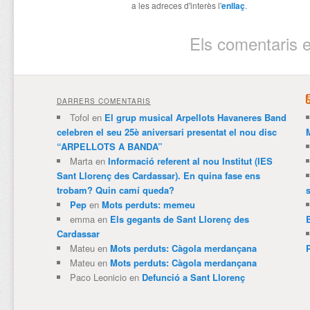
a les adreces d'interès l'
enllaç
.
Els comentaris e
DARRERS COMENTARIS
Tofol
en
El grup musical Arpellots Havaneres Band
celebren el seu 25è aniversari presentat el nou disc
“ARPELLOTS A BANDA”
Marta
en
Informació referent al nou Institut (IES
Sant Llorenç des Cardassar). En quina fase ens
trobam? Quin camí queda?
Pep
en
Mots perduts: memeu
emma
en
Els gegants de Sant Llorenç des
Cardassar
Mateu
en
Mots perduts: Càgola merdançana
Mateu
en
Mots perduts: Càgola merdançana
Paco Leonicio
en
Defunció a Sant Llorenç