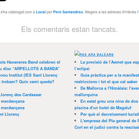
e s'ha catalogat com a
Local
per
Pere Santandreu
. Afegeix a les adreces d'interès l'
Els comentaris estan tancats.
ARA BALEARS
lots Havaneres Band celebren el
La previsió de l’Aemet que es
 nou disc “ARPELLOTS A BANDA”
l’eclipsi
 nou Institut (IES Sant Llorenç
Guia pràctica per a la manifes
ns trobam? Quin camí queda?
restriccions i tot el que cal saber
De Mallorca a l'Himàlaia: l'av
Llorenç des Cardassar
mallorquins
a merdançana
En estat greu una nina de dos 
a merdançana
piscina d'un hotel de Magaluf
nt Llorenç
Per què el decreixement turíst
L'empresa del Pla general de 
Cort en el judici contra la resciss