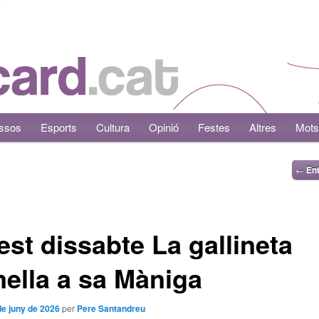
ssos
Esports
Cultura
Opinió
Festes
Altres
Mots
←
Ent
st dissabte La gallineta
ella a sa Màniga
de juny de 2026
per
Pere Santandreu