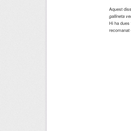
Aquest dis
gallineta v
Hi ha dues 
recomanat d