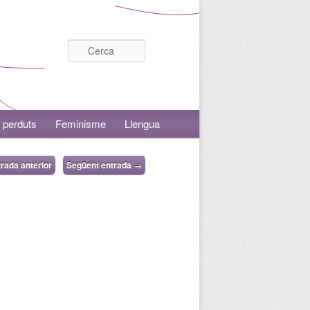
Cerca
 perduts
Feminisme
Llengua
rada anterior
Següent entrada
→