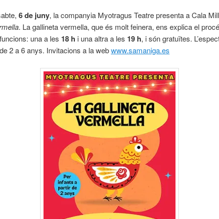
sabte,
6 de juny
, la companyia Myotragus Teatre presenta a Cala Mil
ermella
. La gallineta vermella, que és molt feinera, ens explica el procé
funcions: una a les
18 h
i una altra a les
19 h
, i són gratuïtes. L’espec
e 2 a 6 anys. Invitacions a la web
www.samaniga.es