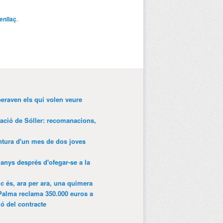
enllaç
.
peraven els qui volen veure
tació de Sóller: recomanacions,
entura d'un mes de dos joves
anys després d'ofegar-se a la
ic és, ara per ara, una quimera
Palma reclama 350.000 euros a
ió del contracte