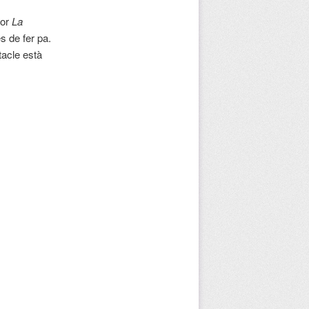
lor
La
s de fer pa.
tacle està