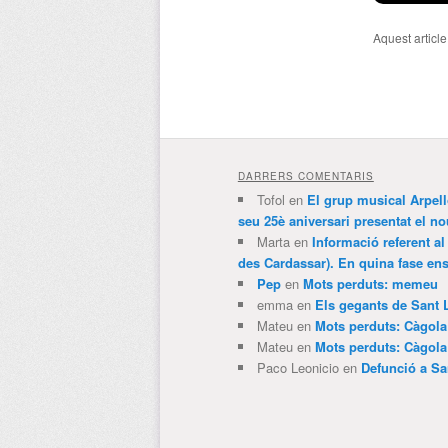
Aquest articl
DARRERS COMENTARIS
Tofol
en
El grup musical Arpel
seu 25è aniversari presentat el
Marta
en
Informació referent al
des Cardassar). En quina fase e
Pep
en
Mots perduts: memeu
emma
en
Els gegants de Sant 
Mateu
en
Mots perduts: Càgol
Mateu
en
Mots perduts: Càgol
Paco Leonicio
en
Defunció a Sa