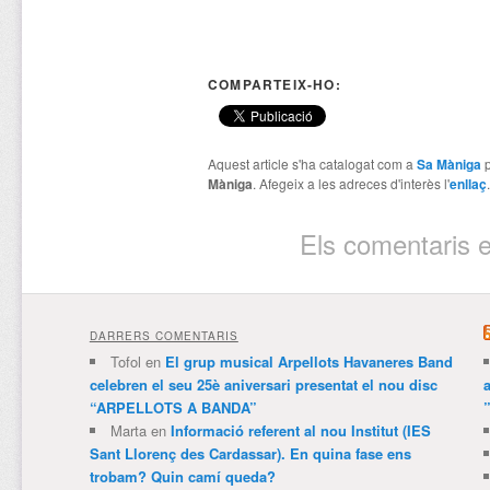
COMPARTEIX-HO:
Aquest article s'ha catalogat com a
Sa Màniga
p
Màniga
. Afegeix a les adreces d'interès l'
enllaç
.
Els comentaris e
DARRERS COMENTARIS
Tofol
en
El grup musical Arpellots Havaneres Band
celebren el seu 25è aniversari presentat el nou disc
“ARPELLOTS A BANDA”
Marta
en
Informació referent al nou Institut (IES
Sant Llorenç des Cardassar). En quina fase ens
trobam? Quin camí queda?