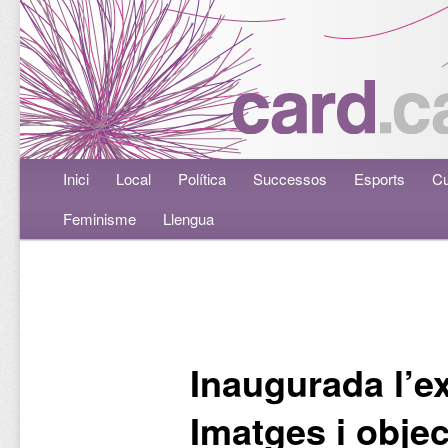
Menú principal
Inici
Aneu al contingut principal
Aneu al contingut secundari
Local
Política
Successos
Esports
Cu
Feminisme
Llengua
Navegació per les entrades
​Inaugurada l’e
Imatges i obje