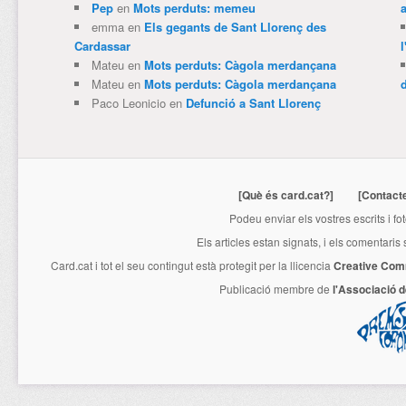
Pep
en
Mots perduts: memeu
emma
en
Els gegants de Sant Llorenç des
Cardassar
l
Mateu
en
Mots perduts: Càgola merdançana
Mateu
en
Mots perduts: Càgola merdançana
Paco Leonicio
en
Defunció a Sant Llorenç
[Què és card.cat?]
[Contact
Podeu enviar els vostres escrits i fo
Els articles estan signats, i els comentaris
Card.cat
i tot el seu contingut està protegit per la llicencia
Creative Com
Publicació membre de
l'Associació 