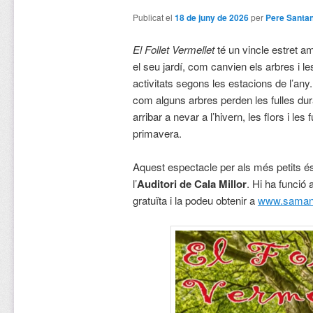
Publicat el
18 de juny de 2026
per
Pere Santa
El Follet Vermellet
té un vincle estret am
el seu jardí, com canvien els arbres i l
activitats segons les estacions de l’an
com alguns arbres perden les fulles duran
arribar a nevar a l’hivern, les flors i les f
primavera.
Aquest espectacle per als més petits é
l’
Auditori de Cala Millor
. Hi ha funció 
gratuïta i la podeu obtenir a
www.saman