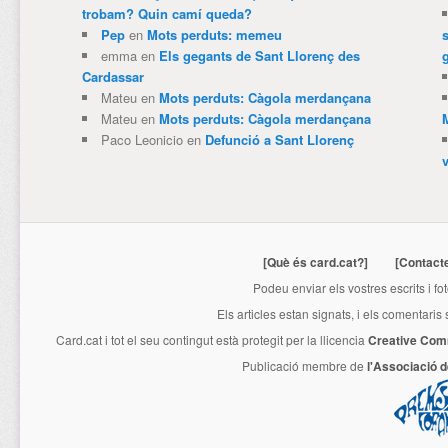
trobam? Quin camí queda?
Pep
en
Mots perduts: memeu
emma
en
Els gegants de Sant Llorenç des
Cardassar
Mateu
en
Mots perduts: Càgola merdançana
Mateu
en
Mots perduts: Càgola merdançana
Paco Leonicio
en
Defunció a Sant Llorenç
[Què és card.cat?]
[Contact
Podeu enviar els vostres escrits i fo
Els articles estan signats, i els comentaris
Card.cat
i tot el seu contingut està protegit per la llicencia
Creative Com
Publicació membre de
l'Associació 