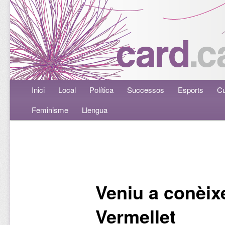
Menú principal
Inici
Aneu al contingut principal
Aneu al contingut secundari
Local
Política
Successos
Esports
Cu
Feminisme
Llengua
Navegació per les entrades
Veniu a conèixe
Vermellet