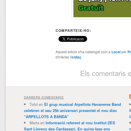
COMPARTEIX-HO:
Aquest article s'ha catalogat com a
Local
per
P
d'interès l'
enllaç
.
Els comentaris e
DARRERS COMENTARIS
Tofol
en
El grup musical Arpellots Havaneres Band
celebren el seu 25è aniversari presentat el nou disc
“ARPELLOTS A BANDA”
Marta
en
Informació referent al nou Institut (IES
Sant Llorenç des Cardassar). En quina fase ens