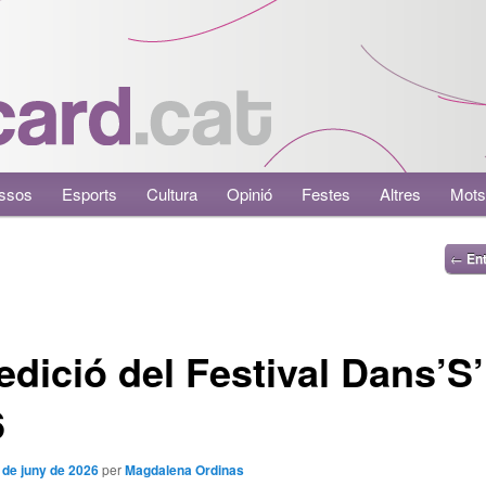
ssos
Esports
Cultura
Opinió
Festes
Altres
Mots
←
Ent
edició del Festival Dans’S’I
6
 de juny de 2026
per
Magdalena Ordinas