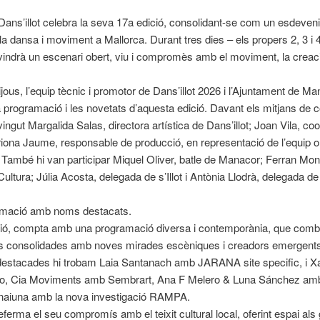
 Dans’illot celebra la seva 17a edició, consolidant-se com un esdeve
la dansa i moviment a Mallorca. Durant tres dies – els propers 2, 3 i 4 
evindrà un escenari obert, viu i compromès amb el moviment, la creació
ijous, l’equip tècnic i promotor de Dans’illot 2026 i l’Ajuntament de M
a programació i les novetats d’aquesta edició. Davant els mitjans de
vingut Margalida Salas, directora artística de Dans’illot; Joan Vila, co
riona Jaume, responsable de producció, en representació de l’equip o
l. També hi van participar Miquel Oliver, batle de Manacor; Ferran Mon
Cultura; Júlia Acosta, delegada de s’Illot i Antònia Llodrà, delegada de
mació amb noms destacats.
ció, compta amb una programació diversa i contemporània, que comb
 consolidades amb noves mirades escèniques i creadors emergents.
destacades hi trobam Laia Santanach amb JARANA site specific, i X
ro, Cia Moviments amb Sembrart, Ana F Melero & Luna Sánchez am
Unaiuna amb la nova investigació RAMPA.
referma el seu compromís amb el teixit cultural local, oferint espai als 