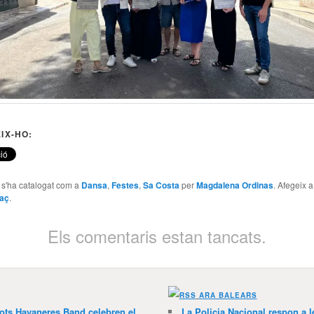
IX-HO:
e s'ha catalogat com a
Dansa
,
Festes
,
Sa Costa
per
Magdalena Ordinas
. Afegeix 
laç
.
Els comentaris estan tancats.
ARA BALEARS
lots Havaneres Band celebren el
La Policia Nacional respon a l