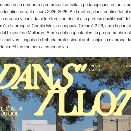
dansa de la comarca i promovent activitats pedagògiques en col·lab
 educatius durant el curs 2025-2026. Així mateix, dona continuïtat al 
la creació vinculada al territori, contribuint a la professionalització de
ció, el coreògraf Camilo Mejía encapçala Creació 2.26, amb la partic
s del Llevant de Mallorca. A més dels espectacles, la programació inclo
ticipatives i espais de trobada professional amb l’objectiu d’apropar l
adania. El territori com a escenari viu.