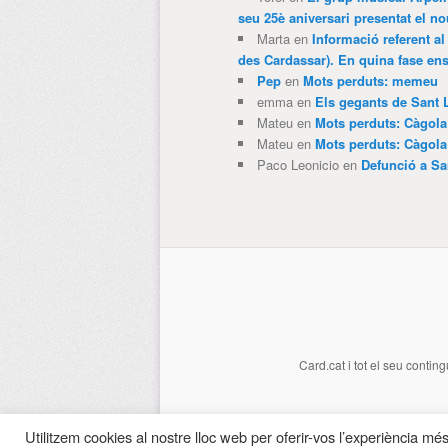
seu 25è aniversari presentat el
Marta
en
Informació referent al
des Cardassar). En quina fase e
Pep
en
Mots perduts: memeu
emma
en
Els gegants de Sant 
Mateu
en
Mots perduts: Càgol
Mateu
en
Mots perduts: Càgol
Paco Leonicio
en
Defunció a Sa
Card.cat
i tot el seu conting
Utilitzem cookies al nostre lloc web per oferir-vos l’experiència més 