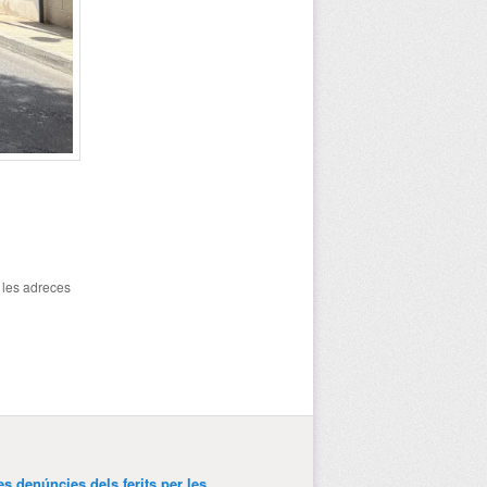
a les adreces
es denúncies dels ferits per les