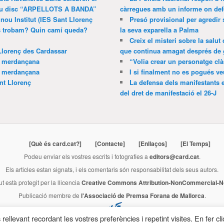
 nou disc “ARPELLOTS A BANDA”
càrregues amb un informe on def
 nou Institut (IES Sant Llorenç
Presó provisional per agredir
ns trobam? Quin camí queda?
la seva exparella a Palma
Creix el misteri sobre la salut
Llorenç des Cardassar
que continua amagat després de 
a merdançana
“Volia crear un personatge clà
a merdançana
I si finalment no es pogués ve
nt Llorenç
La defensa dels manifestants 
del dret de manifestació el 26-J
[Què és card.cat?]
[Contacte]
[Enllaços]
[El Temps]
Podeu enviar els vostres escrits i fotografies a
editors@card.cat
.
Els articles estan signats, i els comentaris són responsabilitat dels seus autors.
ut està protegit per la llicencia
Creative Commons Attribution-NonCommercial-No
Publicació membre de
l'Associació de Premsa Forana de Mallorca
.
rellevant recordant les vostres preferències i repetint visites. En fer cli