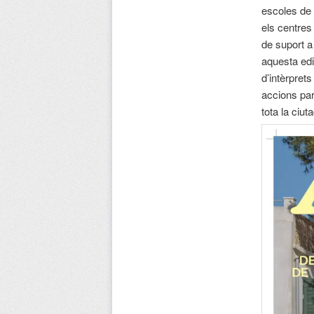
escoles de 
els centres
de suport a 
aquesta edi
d’intèrpret
accions par
tota la ciut