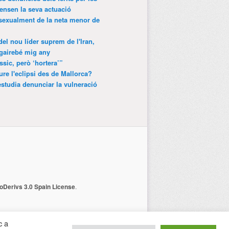
ensen la seva actuació
 sexualment de la neta menor de
 del nou líder suprem de l'Iran,
gairebé mig any
ssic, però ‘hortera’”
ure l'eclipsi des de Mallorca?
estudia denunciar la vulneració
Derivs 3.0 Spain License
.
c a