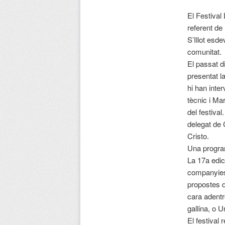
El Festival
referent de 
S’Illot esd
comunitat.
El passat d
presentat l
hi han inter
tècnic i Ma
del festiva
delegat de 
Cristo.
Una progra
La 17a edi
companyies
propostes 
cara adent
gallina, o 
El festival 