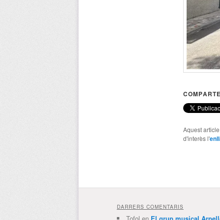
COMPARTE
Aquest articl
d'interès l'
enl
DARRERS COMENTARIS
Tofol
en
El grup musical Arpel