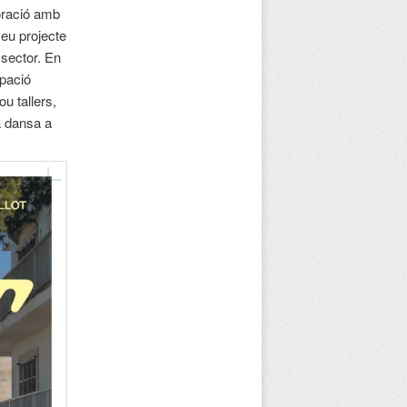
oració amb
seu projecte
l sector. En
ipació
u tallers,
a dansa a