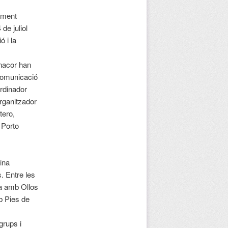
niment
de juliol
 i la
anacor han
 comunicació
ordinador
rganitzador
tero,
 Porto
ina
 Entre les
a amb Ollos
b Pies de
grups i