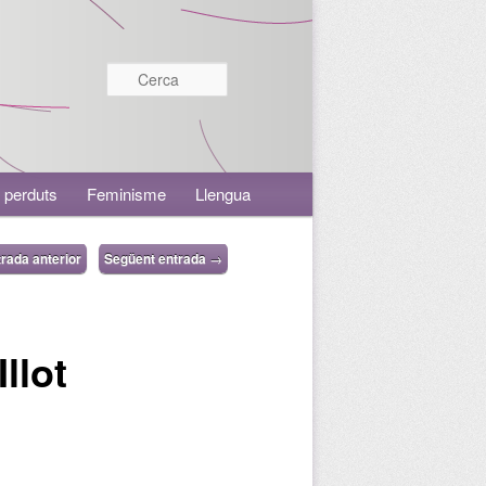
Cerca
 perduts
Feminisme
Llengua
rada anterior
Següent entrada
→
llot