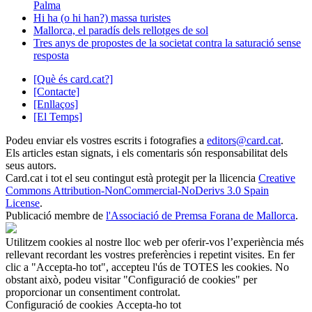
Palma
Hi ha (o hi han?) massa turistes
Mallorca, el paradís dels rellotges de sol
Tres anys de propostes de la societat contra la saturació sense
resposta
[Què és card.cat?]
[Contacte]
[Enllaços]
[El Temps]
Podeu enviar els vostres escrits i fotografies a
editors@card.cat
.
Els articles estan signats, i els comentaris són responsabilitat dels
seus autors.
Card.cat
i tot el seu contingut està protegit per la llicencia
Creative
Commons Attribution-NonCommercial-NoDerivs 3.0 Spain
License
.
Publicació membre de
l'Associació de Premsa Forana de Mallorca
.
Utilitzem cookies al nostre lloc web per oferir-vos l’experiència més
rellevant recordant les vostres preferències i repetint visites. En fer
clic a "Accepta-ho tot", accepteu l'ús de TOTES les cookies. No
obstant això, podeu visitar "Configuració de cookies" per
proporcionar un consentiment controlat.
Configuració de cookies
Accepta-ho tot