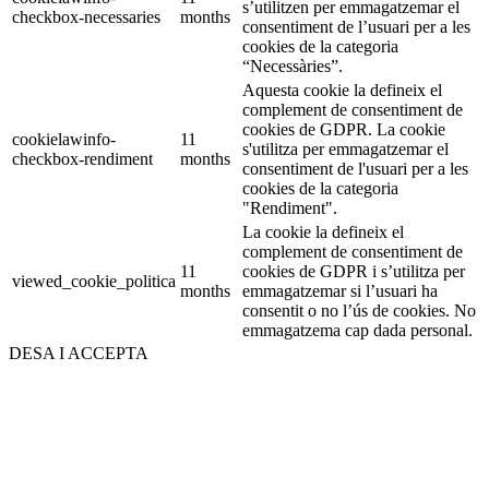
s’utilitzen per emmagatzemar el
checkbox-necessaries
months
consentiment de l’usuari per a les
cookies de la categoria
“Necessàries”.
Aquesta cookie la defineix el
complement de consentiment de
cookies de GDPR. La cookie
cookielawinfo-
11
s'utilitza per emmagatzemar el
checkbox-rendiment
months
consentiment de l'usuari per a les
cookies de la categoria
"Rendiment".
La cookie la defineix el
complement de consentiment de
11
cookies de GDPR i s’utilitza per
viewed_cookie_politica
months
emmagatzemar si l’usuari ha
consentit o no l’ús de cookies. No
emmagatzema cap dada personal.
DESA I ACCEPTA