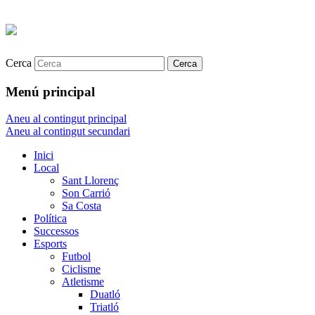
Cerca
Menú principal
Aneu al contingut principal
Aneu al contingut secundari
Inici
Local
Sant Llorenç
Son Carrió
Sa Costa
Política
Successos
Esports
Futbol
Ciclisme
Atletisme
Duatló
Triatló