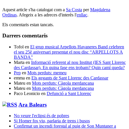
Aquest article s'ha catalogat com a
Sa Costa
per
Magdalena
Ordinas
. Afegeix a les adreces d'interès l'
enllaç
.
Els comentaris estan tancats.
Darrers comentaris
Tofol
en
El grup musical Arpellots Havaneres Band celebren
el seu 25è aniversari presentat el nou disc “ARPELLOTS A
BANDA”
Marta
en
Informació referent al nou Institut (IES Sant Llorenç
des Cardassar). En quina fase ens trobam? Quin camí queda?
Pep
en
Mots perduts: memeu
emma
en
Els gegants de Sant Llorenç des Cardassar
Mateu
en
Mots perduts: Càgola merdançana
Mateu
en
Mots perduts: Càgola merdançana
Paco Leonicio
en
Defunció a Sant Llorenç
Ara Balears
No veure l'eclipsi és de pobres
Si Homer fos viu, parlaria de trens i busos
Confirmat un incendi forestal al puig de Son Muntaner a