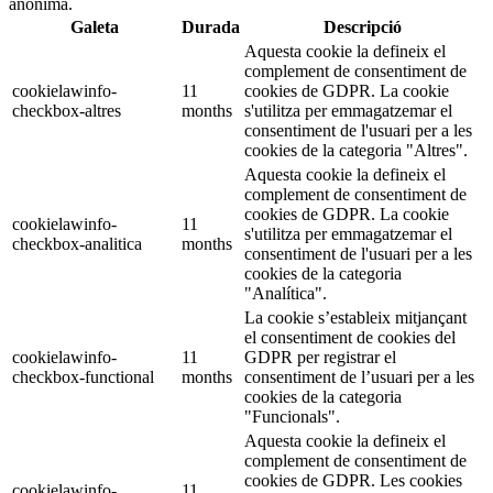
anònima.
Galeta
Durada
Descripció
Aquesta cookie la defineix el
complement de consentiment de
cookielawinfo-
11
cookies de GDPR. La cookie
checkbox-altres
months
s'utilitza per emmagatzemar el
consentiment de l'usuari per a les
cookies de la categoria "Altres".
Aquesta cookie la defineix el
complement de consentiment de
cookies de GDPR. La cookie
cookielawinfo-
11
s'utilitza per emmagatzemar el
checkbox-analitica
months
consentiment de l'usuari per a les
cookies de la categoria
"Analítica".
La cookie s’estableix mitjançant
el consentiment de cookies del
cookielawinfo-
11
GDPR per registrar el
checkbox-functional
months
consentiment de l’usuari per a les
cookies de la categoria
"Funcionals".
Aquesta cookie la defineix el
complement de consentiment de
cookies de GDPR. Les cookies
cookielawinfo-
11