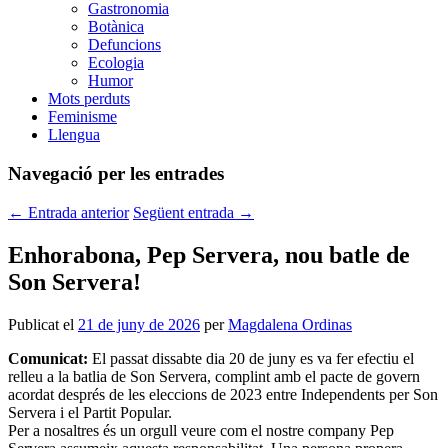
Gastronomia
Botànica
Defuncions
Ecologia
Humor
Mots perduts
Feminisme
Llengua
Navegació per les entrades
←
Entrada anterior
Següent entrada
→
Enhorabona, Pep Servera, nou batle de
Son Servera!
Publicat el
21 de juny de 2026
per
Magdalena Ordinas
Comunicat:
El passat dissabte dia 20 de juny es va fer efectiu el
relleu a la batlia de Son Servera, complint amb el pacte de govern
acordat després de les eleccions de 2023 entre Independents per Son
Servera i el Partit Popular.
Per a nosaltres és un orgull veure com el nostre company Pep