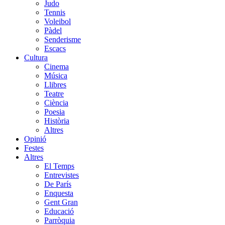
Judo
Tennis
Voleibol
Pàdel
Senderisme
Escacs
Cultura
Cinema
Música
Llibres
Teatre
Ciència
Poesia
Història
Altres
Opinió
Festes
Altres
El Temps
Entrevistes
De París
Enquesta
Gent Gran
Educació
Parròquia