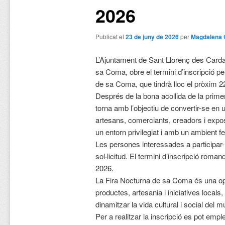
2026
Publicat el
23 de juny de 2026
per
Magdalena 
L’Ajuntament de Sant Llorenç des Carda
sa Coma, obre el termini d’inscripció per
de sa Coma, que tindrà lloc el pròxim 22
Després de la bona acollida de la prime
torna amb l’objectiu de convertir-se en 
artesans, comerciants, creadors i exposi
un entorn privilegiat i amb un ambient fest
Les persones interessades a participar-
sol·licitud. El termini d’inscripció romand
2026.
La Fira Nocturna de sa Coma és una opo
productes, artesania i iniciatives locals
dinamitzar la vida cultural i social del m
Per a realitzar la inscripció es pot empl