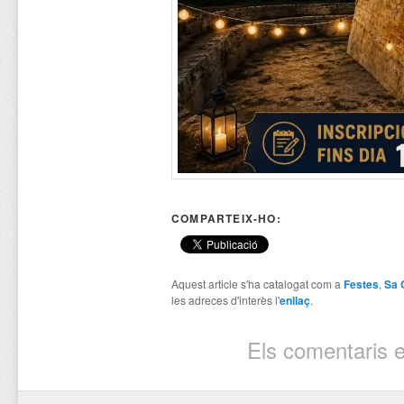
COMPARTEIX-HO:
Aquest article s'ha catalogat com a
Festes
,
Sa 
les adreces d'interès l'
enllaç
.
Els comentaris e