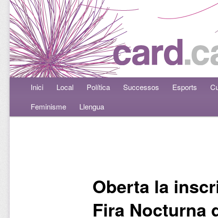
Menú principal
Inici
Aneu al contingut principal
Aneu al contingut secundari
Local
Política
Successos
Esports
Cu
Feminisme
Llengua
Navegació per les entrades
Oberta la inscri
Fira Nocturna