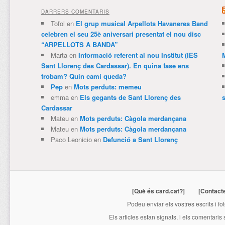
DARRERS COMENTARIS
Tofol
en
El grup musical Arpellots Havaneres Band
celebren el seu 25è aniversari presentat el nou disc
“ARPELLOTS A BANDA”
Marta
en
Informació referent al nou Institut (IES
Sant Llorenç des Cardassar). En quina fase ens
trobam? Quin camí queda?
Pep
en
Mots perduts: memeu
emma
en
Els gegants de Sant Llorenç des
Cardassar
Mateu
en
Mots perduts: Càgola merdançana
Mateu
en
Mots perduts: Càgola merdançana
Paco Leonicio
en
Defunció a Sant Llorenç
[Què és card.cat?]
[Contact
Podeu enviar els vostres escrits i fo
Els articles estan signats, i els comentaris