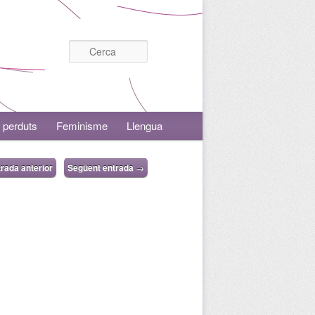
Cerca
 perduts
Feminisme
Llengua
rada anterior
Següent entrada
→