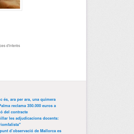
ces d'interès
ic és, ara per ara, una quimera
Palma reclama 350.000 euros a
ió del contracte
lar les adjudicacions docents:
riomfalista"
punt d’observació de Mallorca es