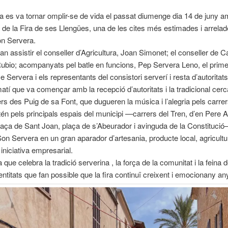
 es va tornar omplir-se de vida el passat diumenge dia 14 de juny a
 de la Fira de ses Llengües, una de les cites més estimades i arrelad
on Servera.
van assistir el conseller d’Agricultura, Joan Simonet; el conseller de C
bio; acompanyats pel batle en funcions, Pep Servera Leno, el primer
 Servera i els representants del consistori serverí i resta d’autoritats
atí que va començar amb la recepció d’autoritats i la tradicional cer
rs des Puig de sa Font, que dugueren la música i l’alegria pels carrer
stén pels principals espais del municipi —carrers del Tren, d’en Pere 
plaça de Sant Joan, plaça de s’Abeurador i avinguda de la Constituci
Son Servera en un gran aparador d’artesania, producte local, agricultu
iniciativa empresarial.
que celebra la tradició serverina , la força de la comunitat i la feina d
entitats que fan possible que la fira continuï creixent i emocionany an