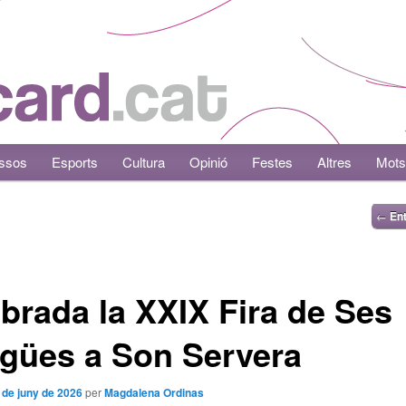
ssos
Esports
Cultura
Opinió
Festes
Altres
Mots
←
Ent
brada la XXIX Fira de Ses
gües a Son Servera
 de juny de 2026
per
Magdalena Ordinas