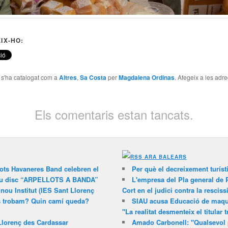
IX-HO:
e s'ha catalogat com a
Altres
,
Sa Costa
per
Magdalena Ordinas
. Afegeix a les adre
Els comentaris estan tancats.
ARA BALEARS
lots Havaneres Band celebren el
Per què el decreixement turíst
 nou disc “ARPELLOTS A BANDA”
L'empresa del Pla general de 
 nou Institut (IES Sant Llorenç
Cort en el judici contra la resciss
ns trobam? Quin camí queda?
SIAU acusa Educació de maquil
"La realitat desmenteix el titular t
Llorenç des Cardassar
Amado Carbonell: "Qualsevol 