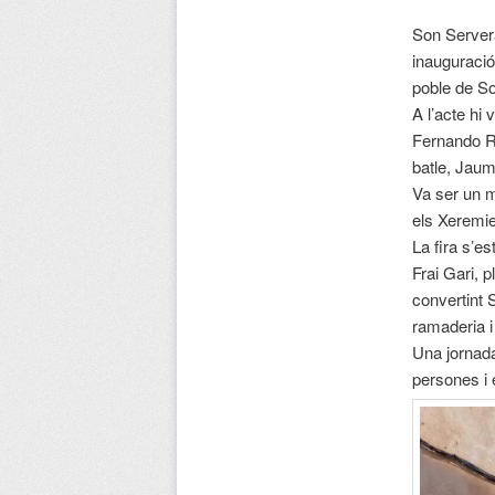
Son Servera
inauguració
poble de S
A l’acte hi 
Fernando Ru
batle, Jaume
Va ser un m
els Xeremie
La fira s’e
Frai Gari, 
convertint 
ramaderia i 
Una jornada 
persones i 