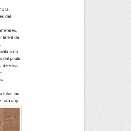
mb la
es del
arreteres,
 tinent de
.
cavila amb
s del poble.
A. Servera,
ó—
ra,
e totes les
y rera any.