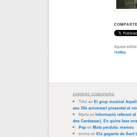
COMPARTE
Aquest articl
l'
enllaç
.
DARRERS COMENTARIS
Tofol
en
El grup musical Arpel
seu 25è aniversari presentat el
Marta
en
Informació referent al
des Cardassar). En quina fase e
Pep
en
Mots perduts: memeu
emma
en
Els gegants de Sant 