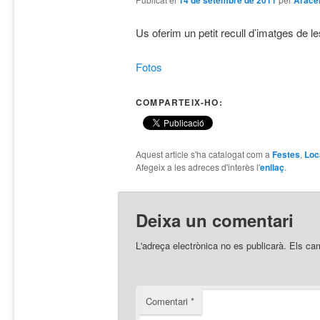
14 de setembre de 2011
Arace
Us oferim un petit recull d’imatges de 
Fotos
COMPARTEIX-HO:
Aquest article s'ha catalogat com a
Festes
,
Loc
Afegeix a les adreces d'interès l'
enllaç
.
Deixa un comentari
L'adreça electrònica no es publicarà.
Els ca
Comentari
*