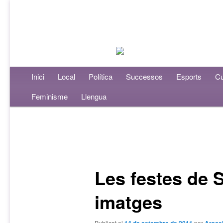
Menú principal
Inici
Aneu al contingut principal
Aneu al contingut secundari
Local
Política
Successos
Esports
Cu
Feminisme
Llengua
Navegació per les entrades
Les festes de
imatges
Publicat el
per