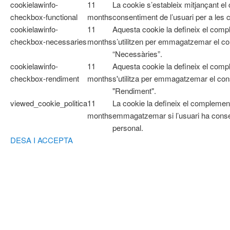
cookielawinfo-
11
La cookie s’estableix mitjançant e
checkbox-functional
months
consentiment de l’usuari per a les 
cookielawinfo-
11
Aquesta cookie la defineix el co
checkbox-necessaries
months
s’utilitzen per emmagatzemar el con
“Necessàries”.
cookielawinfo-
11
Aquesta cookie la defineix el com
checkbox-rendiment
months
s'utilitza per emmagatzemar el cons
"Rendiment".
viewed_cookie_politica
11
La cookie la defineix el complemen
months
emmagatzemar si l’usuari ha cons
personal.
DESA I ACCEPTA