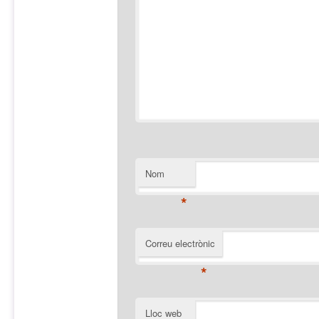
Nom
*
Correu electrònic
*
Lloc web