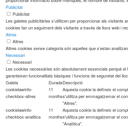
proporcionar informació sobre mètriques, el nombre de visitants, el 
Publicitat
Publicitat
Les galetes publicitàries s’utilitzen per proporcionar als visitan
cookies fan un seguiment dels visitants a través de llocs web i re
Altres
Altres
Altres cookies sense categoria són aquelles que s’estan analitzant
Necessari
Necessari
Les cookies necessàries són absolutament essencials perquè el l
garanteixen funcionalitats bàsiques i funcions de seguretat del ll
Galeta
Durada
Descripció
cookielawinfo-
11
Aquesta cookie la defineix el com
checkbox-altres
months
s'utilitza per emmagatzemar el cons
"Altres".
cookielawinfo-
11
Aquesta cookie la defineix el com
checkbox-analitica
months
s'utilitza per emmagatzemar el cons
"Analítica".