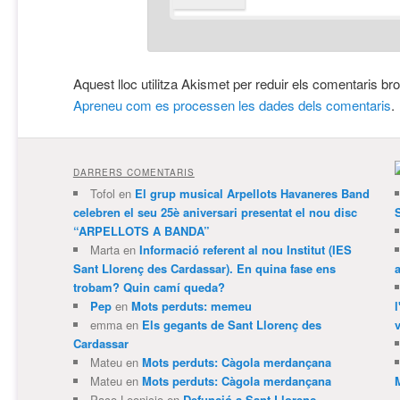
Aquest lloc utilitza Akismet per reduir els comentaris br
Apreneu com es processen les dades dels comentaris
.
DARRERS COMENTARIS
Tofol
en
El grup musical Arpellots Havaneres Band
celebren el seu 25è aniversari presentat el nou disc
“ARPELLOTS A BANDA”
Marta
en
Informació referent al nou Institut (IES
Sant Llorenç des Cardassar). En quina fase ens
trobam? Quin camí queda?
Pep
en
Mots perduts: memeu
emma
en
Els gegants de Sant Llorenç des
v
Cardassar
Mateu
en
Mots perduts: Càgola merdançana
Mateu
en
Mots perduts: Càgola merdançana
Paco Leonicio
en
Defunció a Sant Llorenç