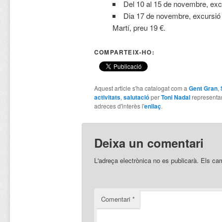
Del 10 al 15 de novembre, excu
Dia 17 de novembre, excursió a
Martí, preu 19 €.
COMPARTEIX-HO:
Aquest article s'ha catalogat com a
Gent Gran
,
activitats
,
salutació
per
Toni Nadal
representa
adreces d'interès l'
enllaç
.
Deixa un comentari
L'adreça electrònica no es publicarà.
Els ca
Comentari
*