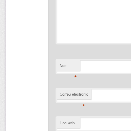
Nom
*
Correu electrònic
*
Lloc web