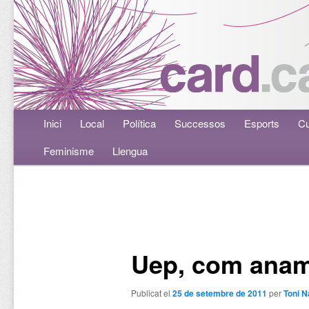
Menú principal
Inici
Aneu al contingut principal
Aneu al contingut secundari
Local
Política
Successos
Esports
Cu
Feminisme
Llengua
Navegació per les entrades
Uep, com ana
Publicat el
25 de setembre de 2011
per
Toni N