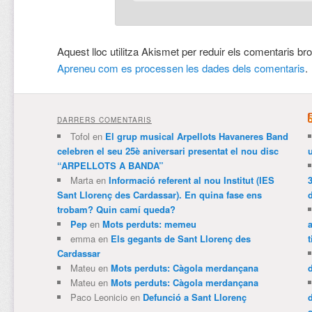
Aquest lloc utilitza Akismet per reduir els comentaris br
Apreneu com es processen les dades dels comentaris
.
DARRERS COMENTARIS
Tofol
en
El grup musical Arpellots Havaneres Band
celebren el seu 25è aniversari presentat el nou disc
“ARPELLOTS A BANDA”
Marta
en
Informació referent al nou Institut (IES
3
Sant Llorenç des Cardassar). En quina fase ens
trobam? Quin camí queda?
Pep
en
Mots perduts: memeu
emma
en
Els gegants de Sant Llorenç des
t
Cardassar
Mateu
en
Mots perduts: Càgola merdançana
Mateu
en
Mots perduts: Càgola merdançana
Paco Leonicio
en
Defunció a Sant Llorenç