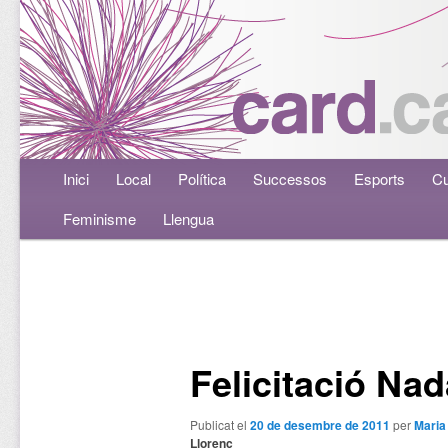
Menú principal
Inici
Aneu al contingut principal
Aneu al contingut secundari
Local
Política
Successos
Esports
Cu
Feminisme
Llengua
Navegació per les entrades
Felicitació Na
Publicat el
20 de desembre de 2011
per
Mari
Llorenç