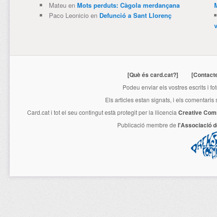
Mateu
en
Mots perduts: Càgola merdançana
Paco Leonicio
en
Defunció a Sant Llorenç
[Què és card.cat?]
[Contact
Podeu enviar els vostres escrits i fo
Els articles estan signats, i els comentaris
Card.cat
i tot el seu contingut està protegit per la llicencia
Creative Com
Publicació membre de
l'Associació 