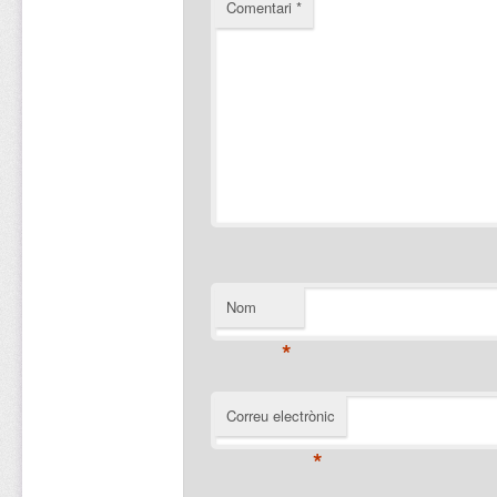
Comentari
*
Nom
*
Correu electrònic
*