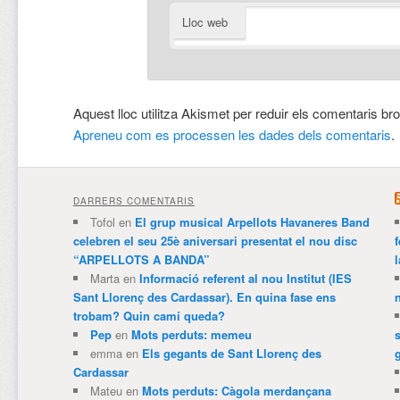
Lloc web
Aquest lloc utilitza Akismet per reduir els comentaris br
Apreneu com es processen les dades dels comentaris
.
DARRERS COMENTARIS
Tofol
en
El grup musical Arpellots Havaneres Band
celebren el seu 25è aniversari presentat el nou disc
“ARPELLOTS A BANDA”
Marta
en
Informació referent al nou Institut (IES
Sant Llorenç des Cardassar). En quina fase ens
trobam? Quin camí queda?
Pep
en
Mots perduts: memeu
emma
en
Els gegants de Sant Llorenç des
Cardassar
Mateu
en
Mots perduts: Càgola merdançana