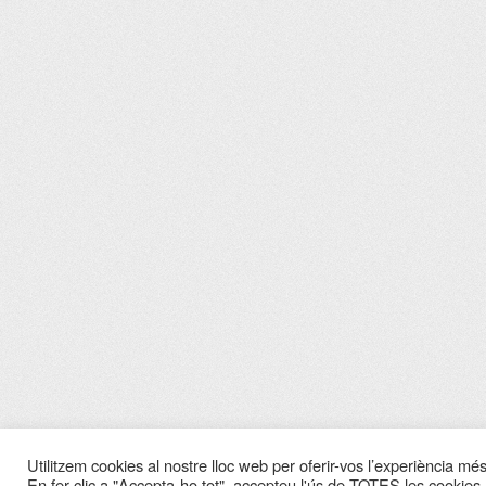
Utilitzem cookies al nostre lloc web per oferir-vos l’experiència més 
En fer clic a "Accepta-ho tot", accepteu l'ús de TOTES les cookies.