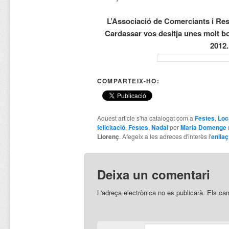
L’Associació de Comerciants i Res
Cardassar vos desitja unes molt bo
2012.
COMPARTEIX-HO:
Aquest article s'ha catalogat com a
Festes
,
Loc
felicitació
,
Festes
,
Nadal
per
Maria Domenge
Llorenç
. Afegeix a les adreces d'interès l'
enllaç
Deixa un comentari
L'adreça electrònica no es publicarà.
Els ca