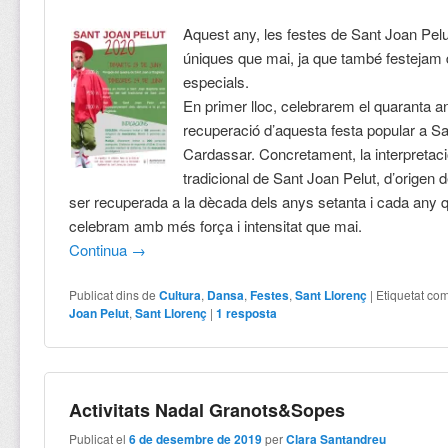
Aquest any, les festes
de
Sant Joan Pelu
úniques que mai, ja que també festejam 
especials.
En primer lloc, celebrarem el quaranta an
recuperació d’aquesta festa popular a S
Cardassar. Concretament, la interpretac
tradicional de Sant Joan Pelut, d’origen
ser recuperada a la dècada dels anys setanta i cada any 
celebram amb més força i intensitat que mai.
Continua
→
Publicat dins de
Cultura
,
Dansa
,
Festes
,
Sant Llorenç
|
Etiquetat co
Joan Pelut
,
Sant Llorenç
|
1
resposta
Activitats Nadal Granots&Sopes
Publicat el
6 de desembre de 2019
per
Clara Santandreu