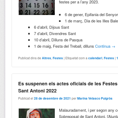
festes per a l’any 2023.
6 de gener, Epifania del Senyor
1 de març, Dia de les Illes Bal
6 d’abril, Dijous Sant
7 d’abril, Divendres Sant
10 d’abril, Dilluns de Pasqua
1 de maig, Festa del Treball, dilluns
Continua
→
Publicat dins de
Altres
,
Festes
|
Etiquetat com a
calendari
,
Festes
|
Es suspenen els actes oficials de les Festes
Sant Antoni 2022
Publicat el
28 de desembre de 2021
per
Marina Velasco Puigròs
Malauradament, i per segon any co
Sobreposat de Sant Antoni, l’Ajun