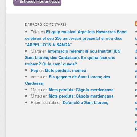
Navegació per les entrades
←
Entrades més antigues
DARRERS COMENTARIS
Tofol
en
El grup musical Arpellots Havaneres Band
celebren el seu 25è aniversari presentat el nou disc
“ARPELLOTS A BANDA”
Marta
en
Informació referent al nou Institut (IES
3
Sant Llorenç des Cardassar). En quina fase ens
trobam? Quin camí queda?
Pep
en
Mots perduts: memeu
emma
en
Els gegants de Sant Llorenç des
t
Cardassar
Mateu
en
Mots perduts: Càgola merdançana
Mateu
en
Mots perduts: Càgola merdançana
Paco Leonicio
en
Defunció a Sant Llorenç
p