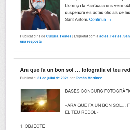
Llorenç i la Parròquia ens veim obl
suspendre els actes oficials de le
Sant Antoni.
Continua
→
Publicat dins de
Cultura
,
Festes
|
Etiquetat com a
actes
,
Festes
,
San
una resposta
Ara que fa un bon sol … fotografia el teu re
Publicat el
31 de juliol de 2021
per
Tomàs Martínez
BASES CONCURS FOTOGRÀFI
«ARA QUE FA UN BON SOL… 
EL TEU REDOL»
1. OBJECTE