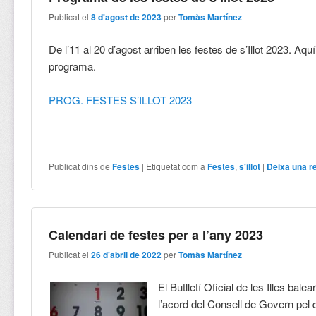
Publicat el
8 d'agost de 2023
per
Tomàs Martínez
De l’11 al 20 d’agost arriben les festes de s’Illot 2023. Aquí
programa.
PROG. FESTES S’ILLOT 2023
Publicat dins de
Festes
|
Etiquetat com a
Festes
,
s'illot
|
Deixa una r
Calendari de festes per a l’any 2023
Publicat el
26 d'abril de 2022
per
Tomàs Martínez
El Butlletí Oficial de les Illes bale
l’acord del Consell de Govern pel q