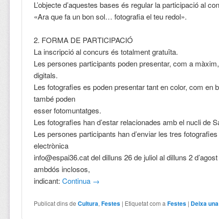
L’objecte d’aquestes bases és regular la participació al co
«Ara que fa un bon sol… fotografia el teu redol».
2. FORMA DE PARTICIPACIÓ
La inscripció al concurs és totalment gratuïta.
Les persones participants poden presentar, com a màxim, 
digitals.
Les fotografies es poden presentar tant en color, com en bl
també poden
esser fotomuntatges.
Les fotografies han d’estar relacionades amb el nucli de S
Les persones participants han d’enviar les tres fotografies
electrònica
info@espai36.cat del dilluns 26 de juliol al dilluns 2 d’agos
ambdós inclosos,
indicant:
Continua
→
Publicat dins de
Cultura
,
Festes
|
Etiquetat com a
Festes
|
Deixa una