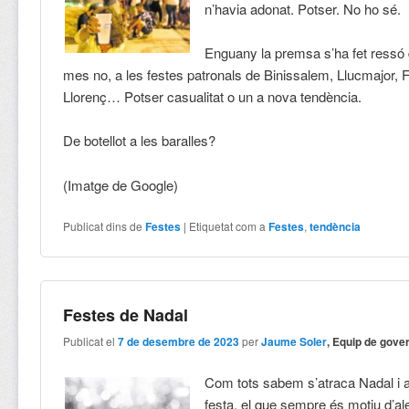
n’havia adonat. Potser. No ho sé.
Enguany la premsa s’ha fet ressó d
mes no, a les festes patronals de Binissalem, Llucmajor, 
Llorenç… Potser casualitat o un a nova tendència.
De botellot a les baralles?
(Imatge de Google)
Publicat dins de
Festes
|
Etiquetat com a
Festes
,
tendència
Festes de Nadal
Publicat el
7 de desembre de 2023
per
Jaume Soler
, Equip de gove
Com tots sabem s’atraca Nadal i 
festa, el que sempre és motiu d’ale