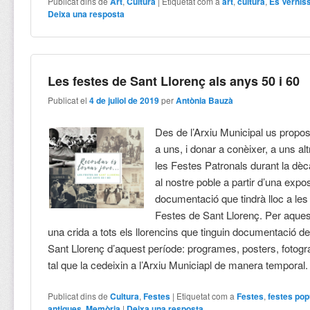
Publicat dins de
Art
,
Cultura
|
Etiquetat com a
art
,
cultura
,
Es Vernis
Deixa una resposta
Les festes de Sant Llorenç als anys 50 i 60
Publicat el
4 de juliol de 2019
per
Antònia Bauzà
Des de l’Arxiu Municipal us propo
a uns, i donar a conèixer, a uns a
les Festes Patronals durant la dèc
al nostre poble a partir d’una expo
documentació que tindrà lloc a le
Festes de Sant Llorenç. Per aques
una crida a tots els llorencins que tinguin documentació d
Sant Llorenç d’aquest període: programes, posters, fotogra
tal que la cedeixin a l’Arxiu Municiapl de manera temporal
Publicat dins de
Cultura
,
Festes
|
Etiquetat com a
Festes
,
festes pop
antigues
,
Memòria
|
Deixa una resposta