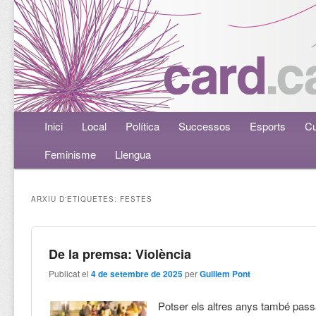
Menú principal
Inici
Aneu al contingut principal
Aneu al contingut secundari
Local
Política
Successos
Esports
Cu
Feminisme
Llengua
ARXIU D'ETIQUETES:
FESTES
De la premsa: Violència
Publicat el
4 de setembre de 2025
per
Guillem Pont
Potser els altres anys també pas