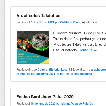
Arquitectes Talaiòtics
Publicat el
2 de juliol de 2021
per
Cati Mari Vives
, Ajuntament
El pròxim dissabte, 17 de juliol, a l
Talaiot de na Pol, podreu gaudir del
“Arquitectes Talaiòtics”, a càrrec 
Raquel Barceló.
Continua
→
Publicat dins de
Cultura
,
Història
,
Local
|
Etiquetat com a
arquitectes
Festes
,
na pol
,
sa coma 2021
,
taller
|
Deixa una resposta
Festes Sant Joan Pelut 2020
Publicat el
18 de juny de 2020
per
Marina Velasco Puigròs