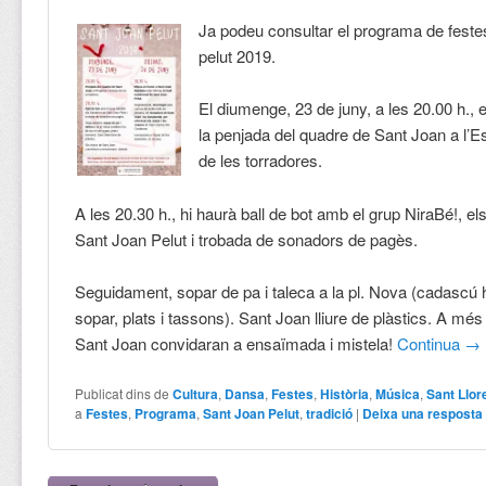
Ja podeu consultar el programa de fest
pelut 2019.
El diumenge, 23 de juny, a les 20.00 h., 
la penjada del quadre de Sant Joan a l’E
de les torradores.
A les 20.30 h., hi haurà ball de bot amb el grup NiraBé!, e
Sant Joan Pelut i trobada de sonadors de pagès.
Seguidament, sopar de pa i taleca a la pl. Nova (cadascú 
sopar, plats i tassons). Sant Joan lliure de plàstics. A mé
Sant Joan convidaran a ensaïmada i mistela!
Continua
→
Publicat dins de
Cultura
,
Dansa
,
Festes
,
Història
,
Música
,
Sant Llor
a
Festes
,
Programa
,
Sant Joan Pelut
,
tradició
|
Deixa una resposta