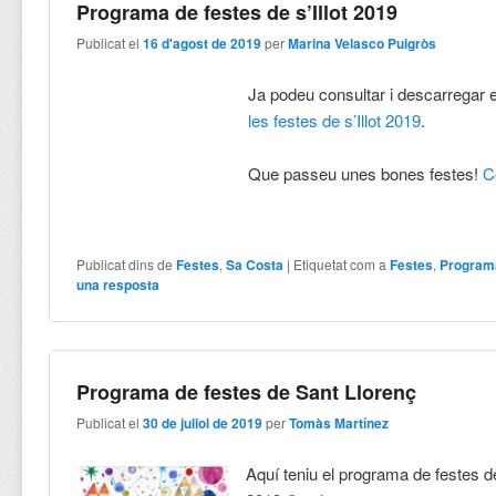
Programa de festes de s’Illot 2019
Publicat el
16 d'agost de 2019
per
Marina Velasco Puigròs
Ja podeu consultar i descarregar 
les festes de s’Illot 2019
.
Que passeu unes bones festes!
C
Publicat dins de
Festes
,
Sa Costa
|
Etiquetat com a
Festes
,
Program
una resposta
Programa de festes de Sant Llorenç
Publicat el
30 de juliol de 2019
per
Tomàs Martínez
Aquí teniu el programa de festes d