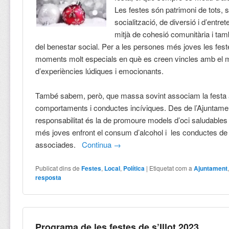
Les festes són patrimoni de tots, 
socialització, de diversió i d’entre
mitjà de cohesió comunitària i ta
del benestar social. Per a les persones més joves les fes
moments molt especials en què es creen vincles amb el m
d’experiències lúdiques i emocionants.
També sabem, però, que massa sovint associam la festa
comportaments i conductes incíviques. Des de l’Ajuntamen
responsabilitat és la de promoure models d’oci saludables i
més joves enfront el consum d’alcohol i les conductes de 
associades.
Continua
→
Publicat dins de
Festes
,
Local
,
Política
|
Etiquetat com a
Ajuntament
resposta
Programa de les festes de s’Illot 2023