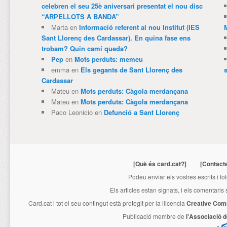
celebren el seu 25è aniversari presentat el nou disc
“ARPELLOTS A BANDA”
Marta
en
Informació referent al nou Institut (IES
Sant Llorenç des Cardassar). En quina fase ens
trobam? Quin camí queda?
Pep
en
Mots perduts: memeu
emma
en
Els gegants de Sant Llorenç des
Cardassar
Mateu
en
Mots perduts: Càgola merdançana
Mateu
en
Mots perduts: Càgola merdançana
Paco Leonicio
en
Defunció a Sant Llorenç
[Què és card.cat?]
[Contact
Podeu enviar els vostres escrits i fo
Els articles estan signats, i els comentaris
Card.cat
i tot el seu contingut està protegit per la llicencia
Creative Com
Publicació membre de
l'Associació 