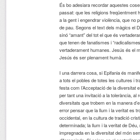
És bo adesiara recordar aquestes coses, 
passat: que les religions freqüentment h
a la gent i engendrar violència, que no per
de pau. Segons el text dels màgics el 
sinó “amant” del tot el que és vertadera
que tenen de fanatismes i “radicalismes
vertaderament humanes. Jesús és el mà
Jesús és ser plenament humà.
I una darrera cosa, si Epifania és manif
a tots el pobles de totes les cultures i
festa com l’Acceptació de la diversitat e
per tant una invitació a la tolerància, al
diversitats que trobem en la manera d’en
error pensar que la llum i la veritat es
occidental, en la cultura de tradició cris
determinada; la llum i la veritat de Déu
impregnada en la diversitat del món sence