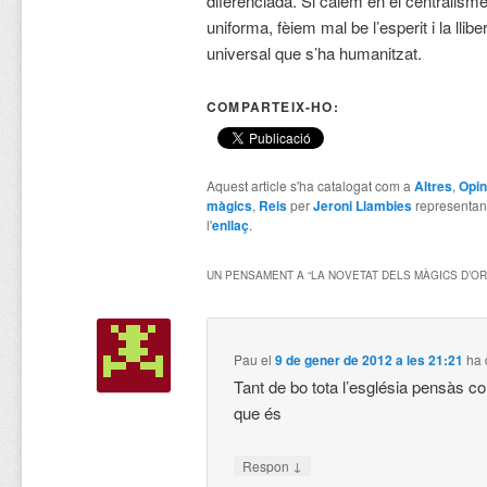
diferenciada. Si caiem en el centralisme 
uniforma, fèiem mal be l’esperit i la llibe
universal que s’ha humanitzat.
COMPARTEIX-HO:
Aquest article s'ha catalogat com a
Altres
,
Opin
màgics
,
Reis
per
Jeroni Llambies
representan
l'
enllaç
.
UN PENSAMENT A “
LA NOVETAT DELS MÀGICS D’OR
Pau
el
9 de gener de 2012 a les 21:21
ha 
Tant de bo tota l’església pensàs c
que és
↓
Respon