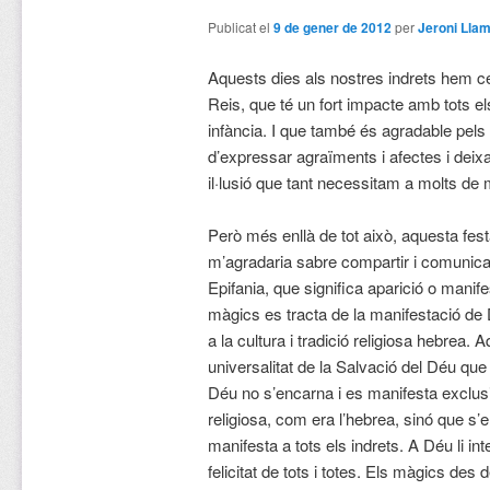
Publicat el
9 de gener de 2012
per
Jeroni Lla
Aquests dies als nostres indrets hem ce
Reis, que té un fort impacte amb tots e
infància. I que també és agradable pels
d’expressar agraïments i afectes i deixa
il·lusió que tant necessitam a molts de
Però més enllà de tot això, aquesta fes
m’agradaria sabre compartir i comunic
Epifania, que significa aparició o manifes
màgics es tracta de la manifestació de
a la cultura i tradició religiosa hebrea. 
universalitat de la Salvació del Déu que 
Déu no s’encarna i es manifesta exclusi
religiosa, com era l’hebrea, sinó que s’
manifesta a tots els indrets. A Déu li inte
felicitat de tots i totes. Els màgics des 