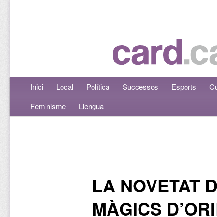
Menú principal
Inici
Aneu al contingut principal
Aneu al contingut secundari
Local
Política
Successos
Esports
Cu
Feminisme
Llengua
Navegació per les entrades
LA NOVETAT 
MÀGICS D’OR