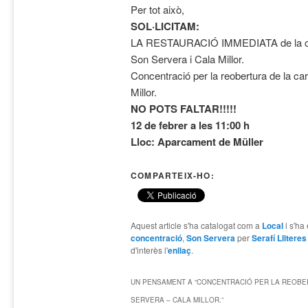
Per tot això,
SOL·LICITAM:
LA RESTAURACIÓ IMMEDIATA de la carr
Son Servera i Cala Millor.
Concentració per la reobertura de la ca
Millor.
NO POTS FALTAR!!!!!
12 de febrer a les 11:00 h
Lloc: Aparcament de Müller
COMPARTEIX-HO:
Aquest article s'ha catalogat com a
Local
i s'ha
concentració
,
Son Servera
per
Serafí Lliteres
d'interès l'
enllaç
.
UN PENSAMENT A “
CONCENTRACIÓ PER LA REOBE
SERVERA – CALA MILLOR.
”