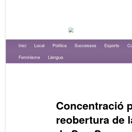
Menú principal
Inici
Aneu al contingut principal
Aneu al contingut secundari
Local
Política
Successos
Esports
Cu
Feminisme
Llengua
Navegació per les entrades
Concentració p
reobertura de l