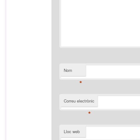
Nom
*
Correu electrònic
*
Lloc web