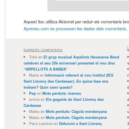
Aquest lloc utilitza Akismet per reduir els comentaris br
Apreneu com es processen les dades dels comentaris
.
DARRERS COMENTARIS
Tofol
en
El grup musical Arpellots Havaneres Band
celebren el seu 25è aniversari presentat el nou disc
v
“ARPELLOTS A BANDA”
Marta
en
Informació referent al nou Institut (IES
Sant Llorenç des Cardassar). En quina fase ens
trobam? Quin camí queda?
Pep
en
Mots perduts: memeu
emma
en
Els gegants de Sant Llorenç des
Cardassar
Mateu
en
Mots perduts: Càgola merdançana
Mateu
en
Mots perduts: Càgola merdançana
Paco Leonicio
en
Defunció a Sant Llorenç
3