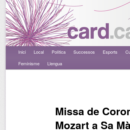
Menú principal
Inici
Aneu al contingut principal
Aneu al contingut secundari
Local
Política
Successos
Esports
Cu
Feminisme
Llengua
Navegació per les entrades
Missa de Coro
Mozart a Sa M