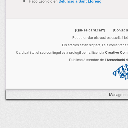
Paco Leonicio
en
Defunció a Sant Llorenç
[Què és card.cat?]
[Contact
Podeu enviar els vostres escrits i fo
Els articles estan signats, i els comentaris
Card.cat
i tot el seu contingut està protegit per la llicencia
Creative Com
Publicació membre de
l'Associació 
Manage co