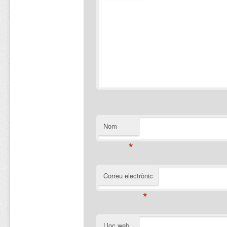
Nom
*
Correu electrònic
*
Lloc web