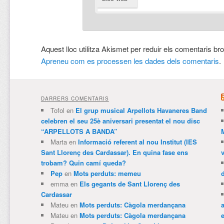
Aquest lloc utilitza Akismet per reduir els comentaris br
Apreneu com es processen les dades dels comentaris
.
DARRERS COMENTARIS
Tofol
en
El grup musical Arpellots Havaneres Band
celebren el seu 25è aniversari presentat el nou disc
“ARPELLOTS A BANDA”
Marta
en
Informació referent al nou Institut (IES
Sant Llorenç des Cardassar). En quina fase ens
trobam? Quin camí queda?
Pep
en
Mots perduts: memeu
emma
en
Els gegants de Sant Llorenç des
Cardassar
Mateu
en
Mots perduts: Càgola merdançana
Mateu
en
Mots perduts: Càgola merdançana
e