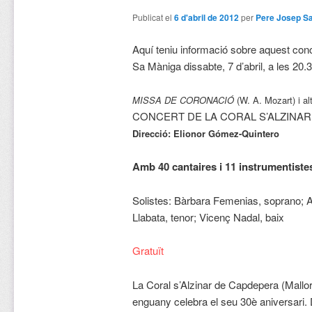
Publicat el
6 d'abril de 2012
per
Pere Josep S
Aquí teniu informació sobre aquest conc
Sa Màniga dissabte, 7 d’abril, a les 20.3
MISSA DE CORONACIÓ
(W. A. Mozart) i al
CONCERT DE LA CORAL S’ALZINAR (
Direcció: Elionor Gómez-Quintero
Amb 40 cantaires i 11 instrumentiste
Solistes: Bàrbara Femenias, soprano; A
Llabata, tenor; Vicenç Nadal, baix
Gratuït
La Coral s’Alzinar de Capdepera (Mallorc
enguany celebra el seu 30è aniversari. 