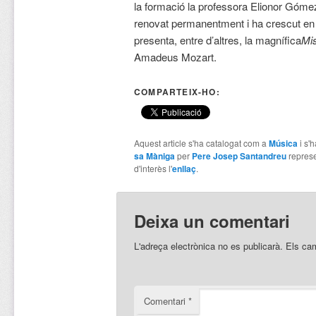
la formació la professora Elionor Gómez
renovat permanentment i ha crescut en e
presenta, entre d’altres, la magnífica
Mi
Amadeus Mozart.
COMPARTEIX-HO:
Aquest article s'ha catalogat com a
Música
i s'
sa Màniga
per
Pere Josep Santandreu
repres
d'interès l'
enllaç
.
Deixa un comentari
L'adreça electrònica no es publicarà.
Els ca
Comentari
*